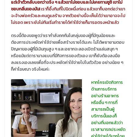
แต่เจ้าตัวกลับบอกว่าจริง ๆ แล้วเขาไม่ชอบและไม่เคยทานซูชิ เขาไม่
ชอบกลิ่นของมัน!
เราก็อึ้งกิมกี่ไปนิดหนึ่งก่อน แล้วเขาก็บอกต่อว่าเขา
จะจ้างพ่อครัวและคนดูแลร้าน จากตัวอย่างนี้จะเห็นได้ว่าเขาอาจจะไป
ไม่รอด เพราะยังไม่ทันเริ่มทำรายได้ค่าใช้จ่ายก็มารอตรงหน้าแล้ว
ตรงนี้ต้องขอพูดว่าเรากำลังถกกันในกลุ่มของผู้ที่มีทุนน้อยและ
ต้องการประหยัดค่าใช้จ่ายเพื่อสร้างรายได้นะคะ ไม่ได้พยายามตอบ
ปัญหาของผู้ที่มีเงินทุนสูง ๆ และอยากจะลองเปิดร้านเล่นสนุก ๆ
หรือแม้แต่ดารานางแบบที่มีกิจการของตัวเอง เขาก็ยังต้องลงมือ
ลงแรงเองเลยเพื่อที่จะประหยัดค่าใช้จ่ายไปในตัวด้วย อย่างน้อย ๆ
ก็ค่าโฆษณา จริงไหมค่ะ
หากใครเปิดกิจการ
ด้านการบริการ
อย่างร้านอาหาร
หรืออื่น ๆ การที่
สามารถเป็นผู้
บริการนั้นเองก็
อย่างที่บอกแล้วว่า
เราสามารถประหยัด
ค่าใช้จ่ายได้มากโดย