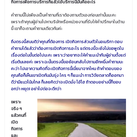
กิจการเพื่อการบริการก็แล้วไอ้บริการนี่มันคืออะไร
คำถามนี้ไม่เพียงเป็นคำถามที่เราต้องถามตัวเองก่อนเท่านั้นนะคะ
เพราะถ้าคุณผู้อ่านไปหาบริษัทหรือหน่วยงานที่รับให้คำปรึกษาในด้าน
นี้ เขาก็จะถามคำถามเดียวกันค่ะ
ถึงตรงนี้สมมติว่าคุณที่ต้องการ เปิดกิจการส่วนตัวในอเมริกา ตอบ
คำถามได้แล้วว่าต้องการเปิดกิจการอะไร แต่ตรงนี้จะยังไม่ขอพูดใน
เรื่องต่อในขั้นต่อไปนะคะ เพราะว่าอยากจะให้คำแนะนำกับผู้อ่านตั้งแต่
เริ่มต้นเลยค่ะ เพราะฉะนั้นตรงนี้ขอย้อนกลับไปถามอีกหนึ่งคำถามนะ
คะว่า ไปเอาความคิดที่จะเปิดกิจการนี้เนี่ยมาจากไหน ถ้าคำตอบของ
คุณคือก็เห็นเขาเปิดกันมันรุ่ง ใคร ๆ ก็แนะนำ การวิจัยตลาดก็ออกมา
ดีว่ามีแนวโน้มไกล ก็เลยคิดว่าจะเปิดมั่ง โอ้โฮ ถ้าตอบอย่างนี้ก็ขอบ
อกว่า หยุด! อย่าไปต่อจะดีกว่า
เพราะ
จริง ๆ
แล้วคนที่
เปิด
กิจการ
และ