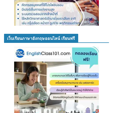
เว็บเรียนภาษาอังกฤษออนไลน์ เรียนฟรี