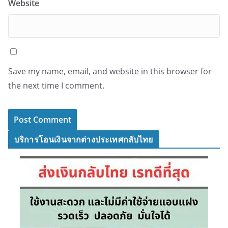
Website
Save my name, email, and website in this browser for
the next time I comment.
บริการโอนเงินจากต่างประเทศกลับไทย