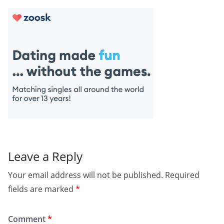
Leave a Reply
Your email address will not be published.
Required
fields are marked
*
Comment
*