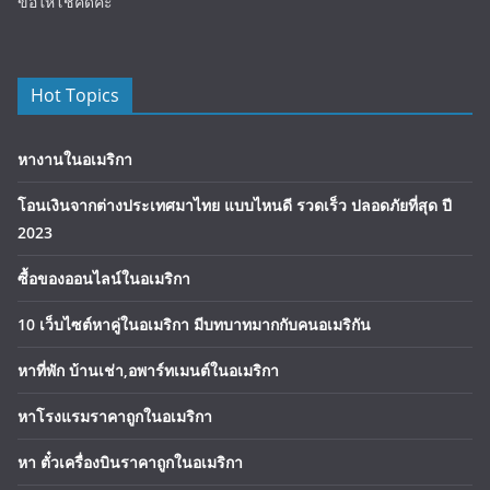
ขอให้โชคดีค่ะ
Hot Topics
หางานในอเมริกา
โอนเงินจากต่างประเทศมาไทย แบบไหนดี รวดเร็ว ปลอดภัยที่สุด ปี
2023
ซื้อของออนไลน์ในอเมริกา
10 เว็บไซต์หาคู่ในอเมริกา มีบทบาทมากกับคนอเมริกัน
หาที่พัก บ้านเช่า,อพาร์ทเมนต์ในอเมริกา
หาโรงแรมราคาถูกในอเมริกา
หา ตั๋วเครื่องบินราคาถูกในอเมริกา