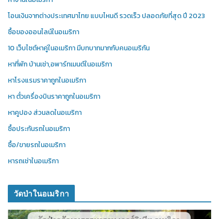
โอนเงินจากต่างประเทศมาไทย แบบไหนดี รวดเร็ว ปลอดภัยที่สุด ปี 2023
ซื้อของออนไลน์ในอเมริกา
10 เว็บไซต์หาคู่ในอเมริกา มีบทบาทมากกับคนอเมริกัน
หาที่พัก บ้านเช่า,อพาร์ทเมนต์ในอเมริกา
หาโรงแรมราคาถูกในอเมริกา
หา ตั๋วเครื่องบินราคาถูกในอเมริกา
หาคูปอง ส่วนลดในอเมริกา
ซื้อประกันรถในอเมริกา
ซื้อ/ขายรถในอเมริกา
หารถเช่าในอเมริกา
วัดป่าในอเมริกา