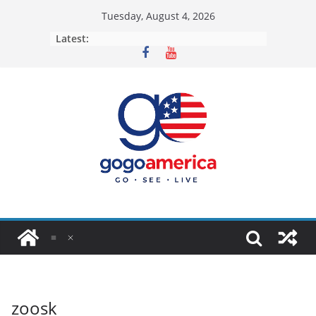
Skip
Tuesday, August 4, 2026
to
Latest:
content
zoosk