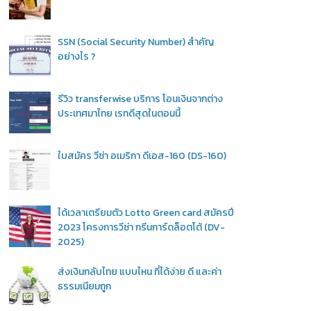
SSN (Social Security Number) สำคัญ
อย่างไร ?
รีวิว transferwise บริการ โอนเงินจากต่าง
ประเทศมาไทย เรทดีสุดในตอนนี้
ใบสมัคร วีซ่า อเมริกา ดีเอส-160 (DS-160)
ได้เวลาเตรียมตัว Lotto Green card สมัครปี
2023 โครงการวีซ่า กรีนการ์ดล็อตโต้ (DV-
2025)
ส่งเงินกลับไทย แบบไหน ที่ได้ง่าย ดี และค่า
ธรรมเนียมถูก