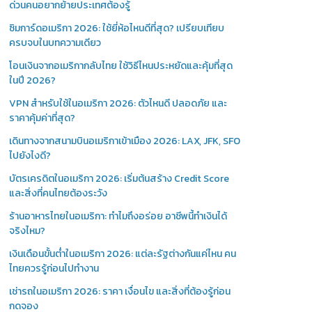
ด่วนคนอยากย้ายประเทศต้องรู้
ซิมการ์ดอเมริกา 2026: ใช้ยี่ห้อไหนดีที่สุด? เปรียบเทียบ
ครบจบในบทความเดียว
โอนเงินจากอเมริกากลับไทย ใช้วิธีไหนประหยัดและคุ้มที่สุด
ในปี 2026?
VPN สำหรับใช้ในอเมริกา 2026: ตัวไหนดี ปลอดภัย และ
ราคาคุ้มค่าที่สุด?
เดินทางจากสนามบินอเมริกาเข้าเมือง 2026: LAX, JFK, SFO
ไปยังไงดี?
บัตรเครดิตในอเมริกา 2026: เริ่มต้นสร้าง Credit Score
และสิ่งที่คนไทยต้องระวัง
ร้านอาหารไทยในอเมริกา: ทำไมถึงอร่อย อาชีพนี้ทำเงินได้
จริงไหม?
เงินเดือนขั้นต่ำในอเมริกา 2026: แต่ละรัฐต่างกันแค่ไหน คน
ไทยควรรู้ก่อนไปทำงาน
เช่ารถในอเมริกา 2026: ราคา เงื่อนไข และสิ่งที่ต้องรู้ก่อน
กดจอง