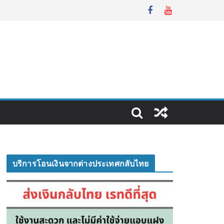
บริการโอนเงินจากต่างประเทศกลับไทย