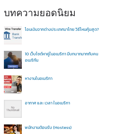
บทความยอดนิยม
โอนเงินจากต่างประเทศมาไทย วิธีไหนคุ้มสุด?
10 เว็บไซต์หาคู่ในอเมริกา มีบทบาทมากกับคน
อเมริกัน
หางานในอเมริกา
อากาศ และ เวลา ในอเมริกา
พนักงานต้อนรับ (Hostess)