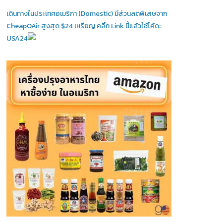
เดินทางในประเทศอเมริกา (Domestic)
มีส่วนลดพิเสษจาก
CheapOAir สูงสุด $24 เหรียญ คลิ้ก Link นี้แล้วใช้โค้ด:
USA24