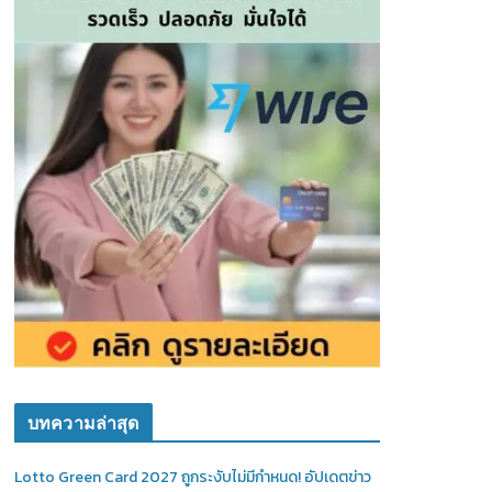
บทความล่าสุด
Lotto Green Card 2027 ถูกระงับไม่มีกำหนด! อัปเดตข่าว