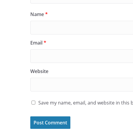
Name
*
Email
*
Website
Save my name, email, and website in this 