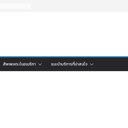
สัพเพเหระในอเมริกา
แนะนำบริการที่น่าสนใจ