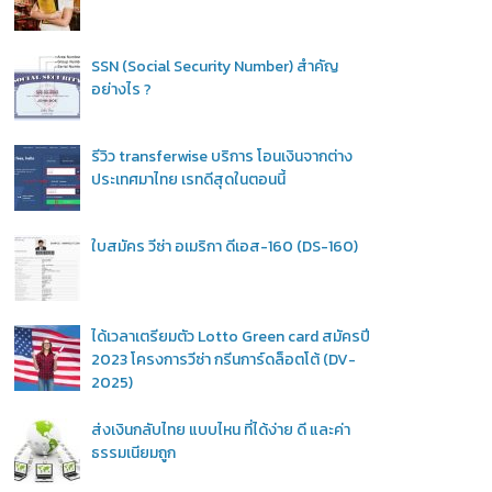
SSN (Social Security Number) สำคัญ
อย่างไร ?
รีวิว transferwise บริการ โอนเงินจากต่าง
ประเทศมาไทย เรทดีสุดในตอนนี้
ใบสมัคร วีซ่า อเมริกา ดีเอส-160 (DS-160)
ได้เวลาเตรียมตัว Lotto Green card สมัครปี
2023 โครงการวีซ่า กรีนการ์ดล็อตโต้ (DV-
2025)
ส่งเงินกลับไทย แบบไหน ที่ได้ง่าย ดี และค่า
ธรรมเนียมถูก