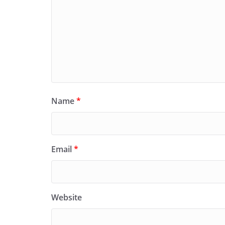
Name
*
Email
*
Website