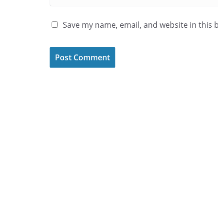
Save my name, email, and website in this 