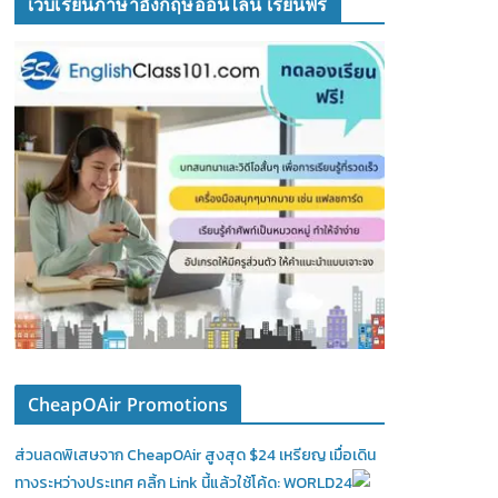
เว็บเรียนภาษาอังกฤษออนไลน์ เรียนฟรี
CheapOAir Promotions
ส่วนลดพิเสษจาก CheapOAir สูงสุด $24 เหรียญ เมื่อเดิน
ทางระหว่างประเทศ คลิ้ก Link นี้แล้วใช้โค้ด: WORLD24