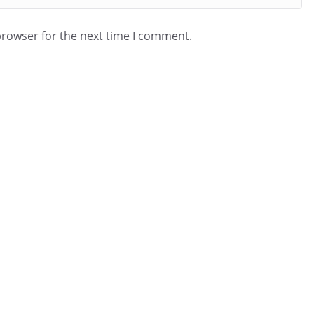
browser for the next time I comment.