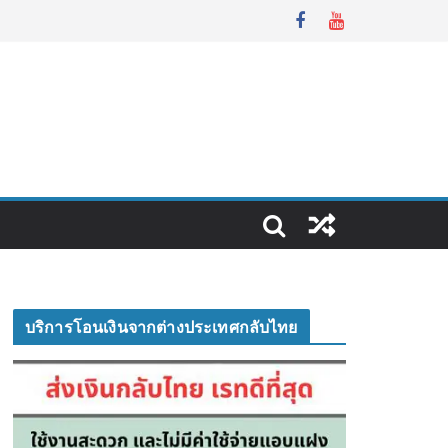
บริการโอนเงินจากต่างประเทศกลับไทย