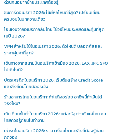
ด่วนคนอยากย้ายประเทศต้องรู้
ซิมการ์ดอเมริกา 2026: ใช้ยี่ห้อไหนดีที่สุด? เปรียบเทียบ
ครบจบในบทความเดียว
โอนเงินจากอเมริกากลับไทย ใช้วิธีไหนประหยัดและคุ้มที่สุด
ในปี 2026?
VPN สำหรับใช้ในอเมริกา 2026: ตัวไหนดี ปลอดภัย และ
ราคาคุ้มค่าที่สุด?
เดินทางจากสนามบินอเมริกาเข้าเมือง 2026: LAX, JFK, SFO
ไปยังไงดี?
บัตรเครดิตในอเมริกา 2026: เริ่มต้นสร้าง Credit Score
และสิ่งที่คนไทยต้องระวัง
ร้านอาหารไทยในอเมริกา: ทำไมถึงอร่อย อาชีพนี้ทำเงินได้
จริงไหม?
เงินเดือนขั้นต่ำในอเมริกา 2026: แต่ละรัฐต่างกันแค่ไหน คน
ไทยควรรู้ก่อนไปทำงาน
เช่ารถในอเมริกา 2026: ราคา เงื่อนไข และสิ่งที่ต้องรู้ก่อน
กดจอง