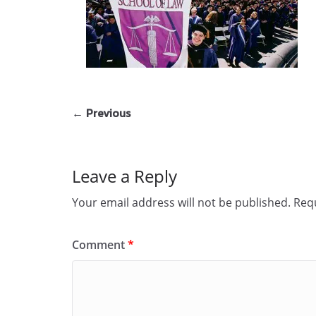
← Previous
Leave a Reply
Your email address will not be published.
Requ
Comment
*