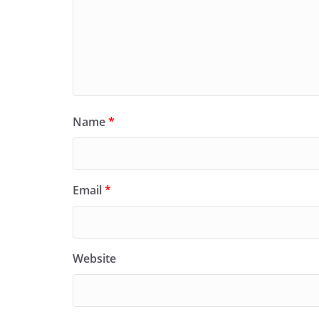
Name
*
Email
*
Website