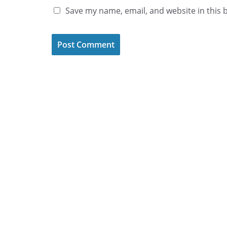
Save my name, email, and website in this 