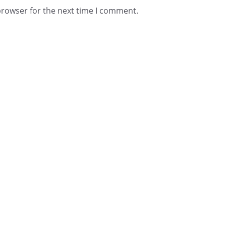
browser for the next time I comment.