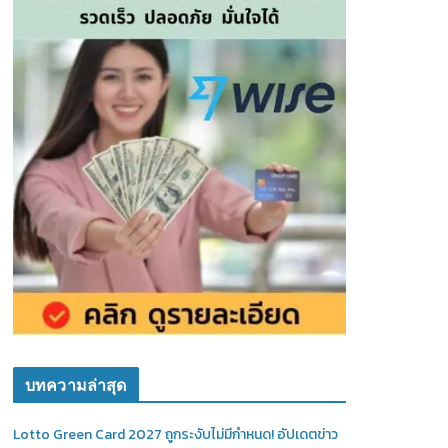
บทความล่าสุด
Lotto Green Card 2027 ถูกระงับไม่มีกำหนด! อัปเดตข่าว