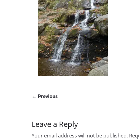
← Previous
Leave a Reply
Your email address will not be published.
Requ