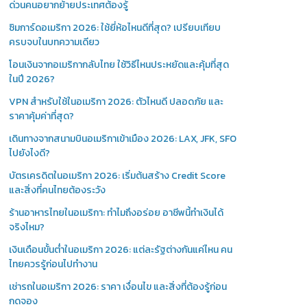
ด่วนคนอยากย้ายประเทศต้องรู้
ซิมการ์ดอเมริกา 2026: ใช้ยี่ห้อไหนดีที่สุด? เปรียบเทียบ
ครบจบในบทความเดียว
โอนเงินจากอเมริกากลับไทย ใช้วิธีไหนประหยัดและคุ้มที่สุด
ในปี 2026?
VPN สำหรับใช้ในอเมริกา 2026: ตัวไหนดี ปลอดภัย และ
ราคาคุ้มค่าที่สุด?
เดินทางจากสนามบินอเมริกาเข้าเมือง 2026: LAX, JFK, SFO
ไปยังไงดี?
บัตรเครดิตในอเมริกา 2026: เริ่มต้นสร้าง Credit Score
และสิ่งที่คนไทยต้องระวัง
ร้านอาหารไทยในอเมริกา: ทำไมถึงอร่อย อาชีพนี้ทำเงินได้
จริงไหม?
เงินเดือนขั้นต่ำในอเมริกา 2026: แต่ละรัฐต่างกันแค่ไหน คน
ไทยควรรู้ก่อนไปทำงาน
เช่ารถในอเมริกา 2026: ราคา เงื่อนไข และสิ่งที่ต้องรู้ก่อน
กดจอง