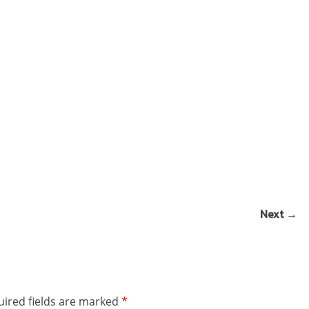
Next →
ired fields are marked
*