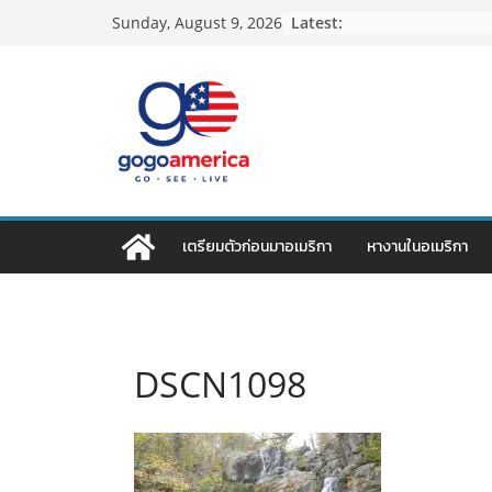
Skip
Latest:
Sunday, August 9, 2026
to
content
เตรียมตัวก่อนมาอเมริกา
หางานในอเมริกา
DSCN1098