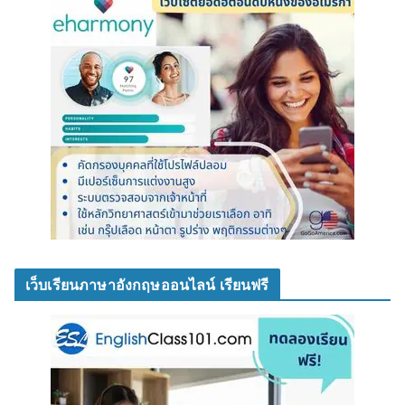
เว็บเรียนภาษาอังกฤษออนไลน์ เรียนฟรี