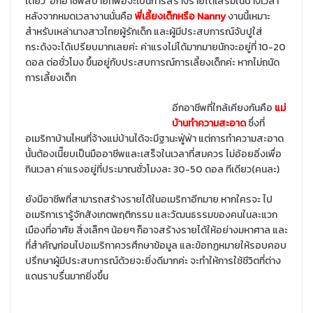
เดียว อีกอาชีพสบายที่พอจะเป็นการสร้างรายได้เสริมในบางเวลา
หลังจากหมดเวลางานนั่นคือ
พี่เลี้ยงเด็กหรือ Nanny
งานนี้เหมาะ
สำหรับเหล่านางสาวไทยผู้รักเด็ก และผู้มีประสบการณ์จับปูใส่
กระด้งจะได้เปรียบมากเลยค่ะ ค่าแรงไม่ได้มากมายนักจะอยู่ที่ 10-20
ดอล ต่อชั่วโมง ขึ้นอยู่กับประสบการณ์การเลี้ยงเด็กค่ะ หากไม่ถนัด
การเลี้ยงเด็ก
อีกอาชีพที่ใกล้เคียงกันคือ
แม่
บ้านทำความสะอาด
ซึ่งที่
อเมริกาบ้านไหนที่จ้างแม่บ้านได้จะมีฐานะฟู่ฟ่า แต่การทำความสะอาด
นั้นต้องเนี๊ยบเป็นมืออาชีพและเสร็จในเวลาที่สมควร ไม่อ้อยอิ่งเพื่อ
กินเวลา ค่าแรงอยู่ที่ประมาณชั่วโมงละ 30-50 ดอล ทีเดียว(คนละ)
ยังมีอาชีพที่สามารถสร้างรายได้ในอเมริกาอีกมาย หากใครจะ ไป
อเมริกาเรารู้จักสังเกตพฤติกรรม และวัฒนธรรมของคนในละแวก
เมืองที่อาศัย สิ่งเล็กๆ น้อยๆ ก็อาจสร้างรายได้ให้อย่างมหาศาล และ
ที่สำคัญก่อนไปอเมริกาควรศึกษาข้อมูล และข้อกฏหมายให้รอบคอบ
ปรึกษาผู้มีประสบการณ์ด้วยจะยิ่งดีมากค่ะ จะทำให้การใช้ชีวิตที่ต่าง
แดนราบรื่นมากยิ่งขึ้น