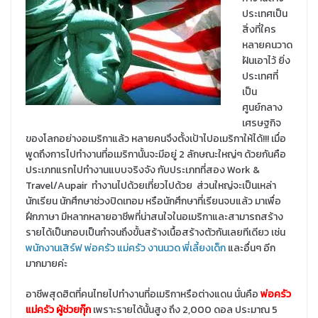
ประเทศเป็น
สิ่งที่ใคร
หลายคนวาด
ฝันเอาไว้ ยิ่ง
ประเทศที่
เป็น
ศูนย์กลาง
เศรษฐกิจ
ของโลกอย่างอเมริกาแล้ว หลายคนจึงตั้งเป้าไปอเมริกาให้ได้!!! เมื่อ
พูดถึงการไปทำงานที่อเมริกานั้นจะมีอยู่ 2 ลักษณะใหญ่ๆ ด้วยกันคือ
ประเภทแรกไปทำงานแบบจริงจัง กับประเภทที่สอง Work &
Travel/Aupair ทำงานไปด้วยเที่ยวไปด้วย ส่วนใหญ่จะเป็นเหล่า
นักเรียน นักศึกษาช่วงปิดเทอม หรือนักศึกษาที่เรียนจบแล้ว มาเพื่อ
ฝึกภาษา มีหลากหลายอาชีพที่น่าสนใจในอเมริกาและสามารถสร้าง
รายได้เป็นกอบเป็นกำจนถึงขั้นสร้างเนื้อสร้างตัวกันเลยทีเดียว
เช่น
พนักงานเสิร์ฟ
พ่อครัว แม่ครัว
งานนวด
พี่เลี้ยงเด็ก
และอื่นๆ อีก
มากมายค่ะ
อาชีพสุดฮิตที่คนไทยไปทำงานที่อเมริกาหรือต่างแดน นั่นคือ
พ่อครัว
แม่ครัว ผู้ช่วยกุ๊ก
เพราะรายได้นั้น
สูง ถึง 2,000 ดอล ประมาณ 5