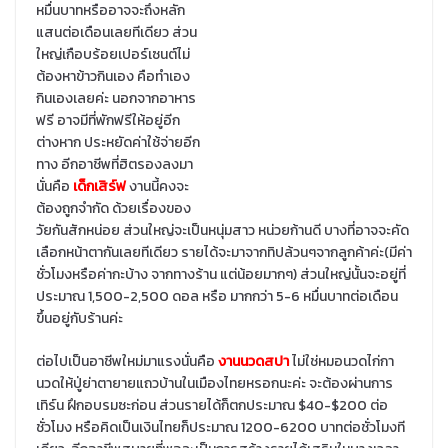
หมื่นบาทหรืออาจจะถึงหลัก
แสนต่อเดือนเลยทีเดียว ส่วน
ใหญ่เกือบร้อยเปอร์เซนต์ไม่
ต้องหาข้าวกินเอง คือทำเอง
กินเองเลยค่ะ นอกจากอาหาร
ฟรี อาจมีที่พักฟรีให้อยู่อีก
ต่างหาก ประหยัดค่าใช้จ่ายอีก
ทาง อีกอาชีพที่ฮิตรองลงมา
นั่นคือ
เด็กเสิร์ฟ
งานนี้คงจะ
ต้องถูกจำกัด ด้วยเรื่องของ
วัยกันสักหน่อย ส่วนใหญ่จะเป็นหนุ่มสาว หน่วยก้านดี บางที่อาจจะคัด
เลือกหน้าตากันเลยทีเดียว รายได้จะมาจากทิปล้วนๆจากลูกค้าค่ะ(มีค่า
ชั่วโมงหรือค่ากะบ้าง จากทางร้าน แต่น้อยมากๆ) ส่วนใหญ่นั้นจะอยู่ที่
ประมาณ 1,500-2,500 ดอล หรือ มากกว่า 5-6 หมื่นบาทต่อเดือน
ขึ้นอยู่กับร้านค่ะ
ต่อไปเป็นอาชีพใหม่มาแรงนั่นคือ
งานนวดสปา
ไม่ใช่หมอนวดไก่กา
นวดให้ปู่ย่าตายายแถวบ้านในเมืองไทยหรอกนะค่ะ จะต้องผ่านการ
เทิร์น ฝึกอบรมซะก่อน ส่วนรายได้ก็ตกประมาณ $40-$200 ต่อ
ชั่วโมง หรือคิดเป็นเงินไทยก็ประมาณ 1200-6200 บาทต่อชั่วโมงที