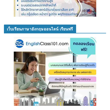
เว็บเรียนภาษาอังกฤษออนไลน์ เรียนฟรี