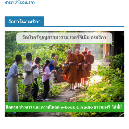
หารถเช่าในอเมริกา
วัดป่าในอเมริกา