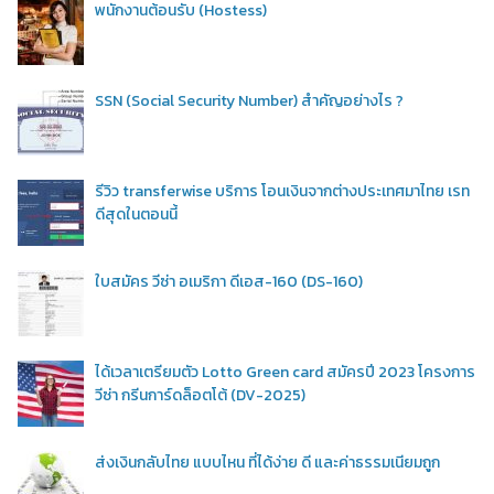
พนักงานต้อนรับ (Hostess)
SSN (Social Security Number) สำคัญอย่างไร ?
รีวิว transferwise บริการ โอนเงินจากต่างประเทศมาไทย เรท
ดีสุดในตอนนี้
ใบสมัคร วีซ่า อเมริกา ดีเอส-160 (DS-160)
ได้เวลาเตรียมตัว Lotto Green card สมัครปี 2023 โครงการ
วีซ่า กรีนการ์ดล็อตโต้ (DV-2025)
ส่งเงินกลับไทย แบบไหน ที่ได้ง่าย ดี และค่าธรรมเนียมถูก