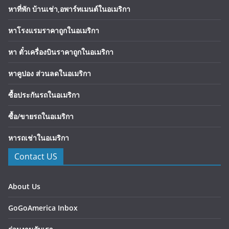
หาที่พัก บ้านเช่า,อพาร์ทเมนต์ในอเมริกา
หาโรงแรมราคาถูกในอเมริกา
หา ตั๋วเครื่องบินราคาถูกในอเมริกา
หาคูปอง ส่วนลดในอเมริกา
ซื้อประกันรถในอเมริกา
ซื้อ/ขายรถในอเมริกา
หารถเช่าในอเมริกา
Contact US
About Us
GoGoAmerica Inbox