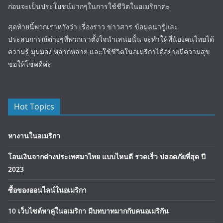
ก่อนจะเป็นประโยชน์มากๆในการใช้ชีวิตในอเมริกาค่ะ
สุดท้ายนี้พวกเราหวังว่า เรื่องราว ข่าวสาร ข้อมูลน่ารู้และ
ประสบการณ์ต่างๆที่พวกเราตั้งใจนำเสนอนั้น จะทำให้พี่น้องคนไทยได้
ความรู้ มุมมอง หลากหลาย และใช้ชีวิตในอเมริกาได้อย่างมีความสุข
ขอให้โชคดีค่ะ
Hot Topics
หางานในอเมริกา
โอนเงินจากต่างประเทศมาไทย แบบไหนดี รวดเร็ว ปลอดภัยที่สุด ปี
2023
ซื้อของออนไลน์ในอเมริกา
10 เว็บไซต์หาคู่ในอเมริกา มีบทบาทมากกับคนอเมริกัน