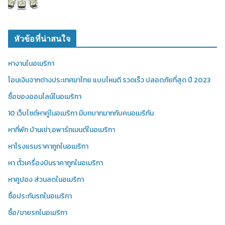
หัวข้อที่น่าสนใจ
หางานในอเมริกา
โอนเงินจากต่างประเทศมาไทย แบบไหนดี รวดเร็ว ปลอดภัยที่สุด ปี 2023
ซื้อของออนไลน์ในอเมริกา
10 เว็บไซต์หาคู่ในอเมริกา มีบทบาทมากกับคนอเมริกัน
หาที่พัก บ้านเช่า,อพาร์ทเมนต์ในอเมริกา
หาโรงแรมราคาถูกในอเมริกา
หา ตั๋วเครื่องบินราคาถูกในอเมริกา
หาคูปอง ส่วนลดในอเมริกา
ซื้อประกันรถในอเมริกา
ซื้อ/ขายรถในอเมริกา