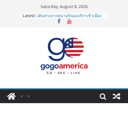
Skip
Saturday, August 8, 2026
to
Latest:
เดินทางจากสนามบินอเมริกาเข้าเมือง
content
2026: LAX, JFK, SFO ไปยังไงดี?
Lotto Green Card 2027 ถูกระงับไม่มี
กำหนด! อัปเดตข่าวด่วนคนอยากย้าย
ประเทศต้องรู้
ซิมการ์ดอเมริกา 2026: ใช้ยี่ห้อไหนดี
ที่สุด? เปรียบเทียบครบจบในบทความ
เดียว
โอนเงินจากอเมริกากลับไทย ใช้วิธีไหน
ประหยัดและคุ้มที่สุดในปี 2026?
VPN สำหรับใช้ในอเมริกา 2026: ตัว
ไหนดี ปลอดภัย และราคาคุ้มค่าที่สุด?