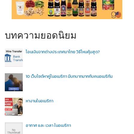
บทความยอดนิยม
โอนเงินจากต่างประเทศมาไทย วิธีไหนคุ้มสุด?
10 เว็บไซต์หาคู่ในอเมริกา มีบทบาทมากกับคนอเมริกัน
หางานในอเมริกา
อากาศ และ เวลา ในอเมริกา