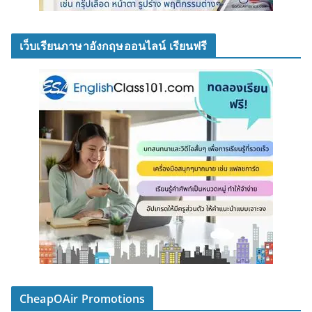
เว็บเรียนภาษาอังกฤษออนไลน์ เรียนฟรี
CheapOAir Promotions