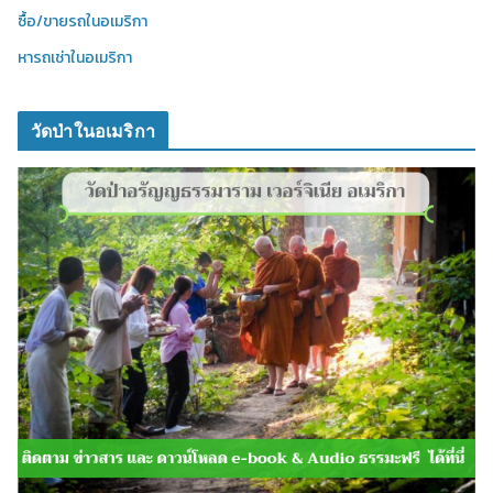
ซื้อ/ขายรถในอเมริกา
หารถเช่าในอเมริกา
วัดป่าในอเมริกา