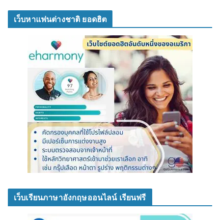
เว็บหาแฟนต่างชาติ ยอดฮิต
เว็บเรียนภาษาอังกฤษออนไลน์ เรียนฟรี