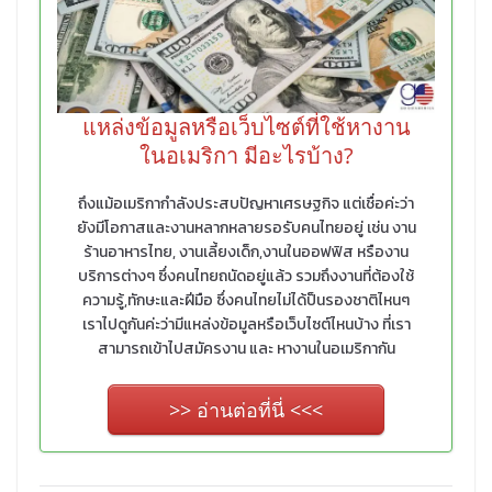
แหล่งข้อมูลหรือเว็บไซต์ที่ใช้หางาน
ในอเมริกา มีอะไรบ้าง?
ถึงแม้อเมริกากำลังประสบปัญหาเศรษฐกิจ แต่เชื่อค่ะว่า
ยังมีโอกาสและงานหลากหลายรอรับคนไทยอยู่ เช่น งาน
ร้านอาหารไทย, งานเลี้ยงเด็ก,งานในออฟฟิส หรืองาน
บริการต่างๆ ซึ่งคนไทยถนัดอยู่แล้ว รวมถึงงานที่ต้องใช้
ความรู้,ทักษะและฝีมือ ซึ่งคนไทยไม่ได้ป็นรองชาติไหนๆ
เราไปดูกันค่ะว่ามีแหล่งข้อมูลหรือเว็บไซต์ไหนบ้าง ที่เรา
สามารถเข้าไปสมัครงาน และ หางานในอเมริกากัน
>> อ่านต่อที่นี่ <<<