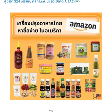
สูงสุด $24 เหรียญ คลิ้ก Link นี้แล้วใช้โค้ด: USA24