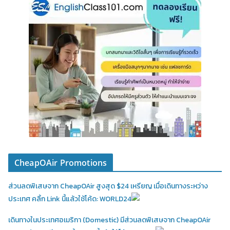
CheapOAir Promotions
ส่วนลดพิเสษจาก CheapOAir สูงสุด $24 เหรียญ เมื่อเดินทางระหว่าง
ประเทศ คลิ้ก Link นี้แล้วใช้โค้ด: WORLD24
เดินทางในประเทศอเมริกา (Domestic)
มีส่วนลดพิเสษจาก CheapOAir