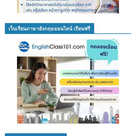
เว็บเรียนภาษาอังกฤษออนไลน์ เรียนฟรี