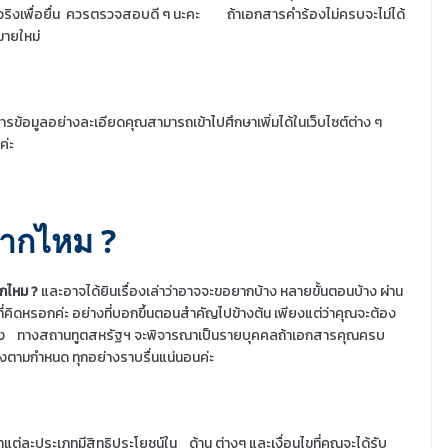
ิงเพื่อยื่น
ควรตรวจสอบดี ๆ นะคะ
ถ้าเอกสารคำร้องไม่ครบจะไม่ได้
มายใหม่
ารข้อมูลอย่างละเอียดคุณสามารถเข้าไปศึกษาเพิ่มได้ในเว็บไซต์ต่าง ๆ
ค่ะ
ยากไหม ?
ากไหม ?
และอาจได้ยินเรื่องเล่าว่าอาจจะขอยากบ้าง หลายขั้นตอนบ้าง ผ่าน
ี่คิดหรอกค่ะ อย่างที่บอกขึ้นตอนสำคัญไปข้างต้น เพียงแต่ว่าคุณจะต้อง
อง
ทางสถานทูตสหรัฐฯ จะพิจารณาเป็นรายบุคคลถ้าเอกสารคุณครบ
องตามกำหนด ทุกอย่างราบรื่นแน่นอนค่ะ
ซ่าแต่ละประเภทมีสิทธิประโยชน์ใน
ด้าน ต่างๆ และเงื่อนไขที่คุณจะได้รับ