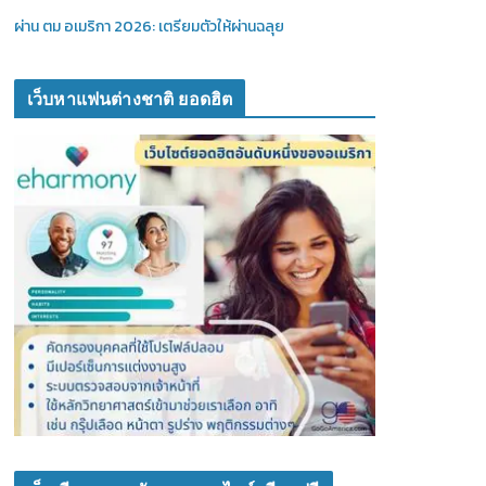
ผ่าน ตม อเมริกา 2026: เตรียมตัวให้ผ่านฉลุย
เว็บหาแฟนต่างชาติ ยอดฮิต