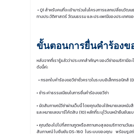
• Q1 สำหรับคนที่จะเข้ามาร่วมในโครงการแลกเปลี่ยนวัฒนธ
ทางประวัติศาสตร์ วัฒนธรรม และประเพณีของประเทศของผ
ขั้นตอนการยื่นคำร้องขอ
หลังจากที่เรารู้แล้วว่าประเภทสำคัญๆ ของวีซ่าอเมริกามีอะไ
ดังนี้ค่ะ
• กรอกใบคำร้องขอวีซ่าชั่วคราวในระบบอิเล็กทรอนิกส์ (
• ชำระค่าธรรมเนียมในการยื่นคำร้องขอวีซ่า
• นัดสัมภาษณ์วีซ่าผ่านเว็บนี้ โดยคุณต้องใช้หมายเลขหนังส
และหมายเลขบาร์โค้ดสิบ (10) หลักที่ระบุไว้บนหน้ายืนยั
• คุณต้องไปไปที่สถานทูตหรือสถานกงสุลอเมริกาตามวันและ
สัมภาษณ์ ใบยืนยัน DS-160
ในระบบของคุณ
พร้อมรูปถ่