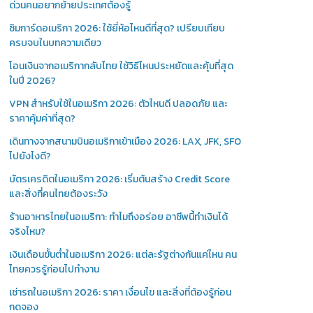
ด่วนคนอยากย้ายประเทศต้องรู้
ซิมการ์ดอเมริกา 2026: ใช้ยี่ห้อไหนดีที่สุด? เปรียบเทียบ
ครบจบในบทความเดียว
โอนเงินจากอเมริกากลับไทย ใช้วิธีไหนประหยัดและคุ้มที่สุด
ในปี 2026?
VPN สำหรับใช้ในอเมริกา 2026: ตัวไหนดี ปลอดภัย และ
ราคาคุ้มค่าที่สุด?
เดินทางจากสนามบินอเมริกาเข้าเมือง 2026: LAX, JFK, SFO
ไปยังไงดี?
บัตรเครดิตในอเมริกา 2026: เริ่มต้นสร้าง Credit Score
และสิ่งที่คนไทยต้องระวัง
ร้านอาหารไทยในอเมริกา: ทำไมถึงอร่อย อาชีพนี้ทำเงินได้
จริงไหม?
เงินเดือนขั้นต่ำในอเมริกา 2026: แต่ละรัฐต่างกันแค่ไหน คน
ไทยควรรู้ก่อนไปทำงาน
เช่ารถในอเมริกา 2026: ราคา เงื่อนไข และสิ่งที่ต้องรู้ก่อน
กดจอง