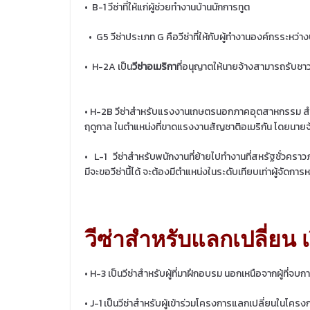
•
B-1 วีซ่าที่ให้แก่ผู้ช่วยทำงานบ้านนักการทูต
•
G5 วีซ่าประเภท G คือวีซ่าที่ให้กับผู้ทำงานองค์กรระหว่
•
H-2A เป็น
วีซ่าอเมริกา
ที่อนุญาตให้นายจ้างสามารถรับชา
• H-2B วีซ่าสำหรับแรงงานเกษตรนอกภาคอุตสาหกรรม สำหร
ฤดูกาล ในตำแหน่งที่ขาดแรงงานสัญชาติอเมริกัน โดยนา
•
L-1
วีซ่าสำหรับพนักงานที่ย้ายไปทำงานที่สหรัฐชั่วครา
มีจะขอวีซ่านี้ได้ จะต้องมีตำแหน่งในระดับเทียบเท่าผู้จัดการห
วีซ่าสำหรับแลกเปลี่ยน 
• H-3 เป็นวีซ่าสำหรับผู้ที่มาฝึกอบรม นอกเหนือจากผู้ที่
• J-1 เป็นวีซ่าสำหรับผู้เข้าร่วมโครงการแลกเปลี่ยนในโครง