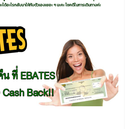
และได้อะไรกลับมาให้กับตัวเองเยอะ ๆ นะคะ โชคดีในการเดินทางค่ะ