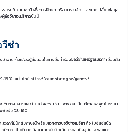
รรมระดับนานาชาติ เพื่อการฝึกงานหรือ การว่าจ้าง และแลกเปลี่ยนข้อมูล
ู้ถือ
วีซ่าอเมริกา
ฉบับนี้
วีซ่า
รบ้าง เราก็จะต้องรู้ขั้นตอนในการยื่นคำร้อง
ขอวีซ่าสหรัฐอเมริกา
เบื้องต้น
DS-160) ในเว็บไซต์ https://ceac.state.gov/genniv/
ือเดินทาง
หมายเลขใบเสร็จชำระเงิน
ค่าธรรมเนียมวีซ่าของคุณในระบบ
นแบบฟอร์ม DS-160
เวลาที่มีนัดสัมภาษณ์ พร้อม
เอกสารขอวีซ่าอเมริกา
คือ ใบยืนยันนัด
ายที่ถ่ายไว้ไม่เกินหกเดือน และหนังสือเดินทางเล่มปัจจุบันและเล่มเก่า