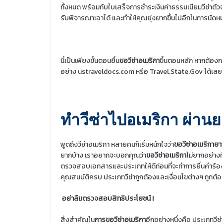
ทั้งหมด พร้อมกับใบเสร็จการชำระเงินค่าธรรมเนียมวีซ่าตัวจร
รับพิจารณาเอาได้ และทำให้คุณยุ่งยากขึ้นไปอีกในการนัดห
นี่เป็นเพียงขั้นตอนยื่น
ขอวีซ่าอเมริกา
ขึ้นตอนหลัก หากต้องก
อย่าง ustraveldocs.com หรือ Travel.State.Gov ได้เลย
ทำวีซ่าไปอเมริกา ผ่าน
พูดถึงวีซ่าอเมริกา หลายคนก็เริ่มหนักใจว่า
ขอวีซ่าอเมริกาย
ยากบ้าง เราอยากจะบอกคุณว่า
ขอวีซ่าอเมริกา
ไม่ยากอย่างท
ตรวจสอบเอกสารและประเภทให้ดีก่อนที่จะทำการยื่นคำร้
คุณสมบัติครบ ประเภทวีซ่าถูกต้องและเงื่อนไขต่างๆ ถูกต้
อย่าลืมตรวจสอบสิทธิประโยชน์ !
สิ่งสำคัญใน
การขอวีซ่าอเมริกา
อีกอย่างหนึ่งคือ ประเภทวี