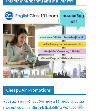
เว็บเรียนภาษาอังกฤษออนไลน์ เรียนฟรี
CheapOAir Promotions
ส่วนลดพิเสษจาก CheapOAir สูงสุด $24 เหรียญ เมื่อเดิน
ทางระหว่างประเทศ คลิ้ก Link นี้แล้วใช้โค้ด: WORLD24