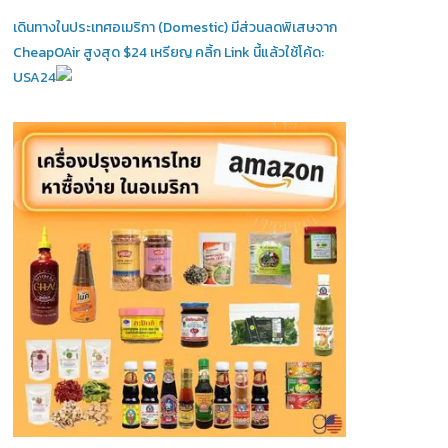
เดินทางในประเทศอเมริกา (Domestic)
มีส่วนลดพิเสษจาก
CheapOAir สูงสุด $24 เหรียญ คลิ้ก Link นี้แล้วใช้โค้ด:
USA24