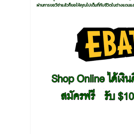
ผ่านการขอวีซ่าแล้วก็ขอให้คุณไปเต็มที่กับชีวิตในต่างแดน