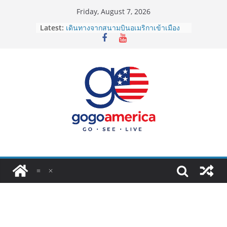
Skip
Friday, August 7, 2026
to
Latest:
เดินทางจากสนามบินอเมริกาเข้าเมือง
content
2026: LAX, JFK, SFO ไปยังไงดี?
Lotto Green Card 2027 ถูกระงับไม่มี
กำหนด! อัปเดตข่าวด่วนคนอยากย้าย
ประเทศต้องรู้
ซิมการ์ดอเมริกา 2026: ใช้ยี่ห้อไหนดี
ที่สุด? เปรียบเทียบครบจบในบทความ
เดียว
โอนเงินจากอเมริกากลับไทย ใช้วิธีไหน
ประหยัดและคุ้มที่สุดในปี 2026?
VPN สำหรับใช้ในอเมริกา 2026: ตัว
ไหนดี ปลอดภัย และราคาคุ้มค่าที่สุด?