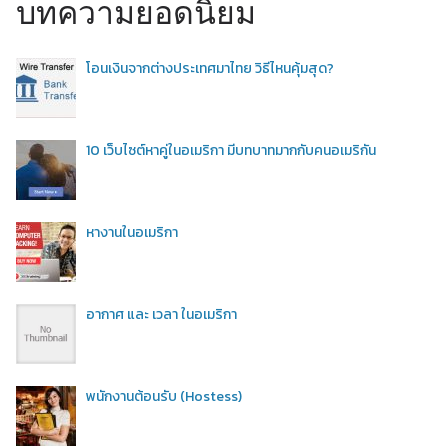
บทความยอดนิยม
โอนเงินจากต่างประเทศมาไทย วิธีไหนคุ้มสุด?
10 เว็บไซต์หาคู่ในอเมริกา มีบทบาทมากกับคนอเมริกัน
หางานในอเมริกา
อากาศ และ เวลา ในอเมริกา
พนักงานต้อนรับ (Hostess)