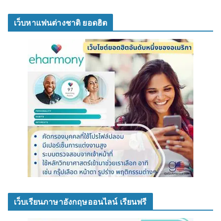
เว็บหาแฟนต่างชาติ ยอดฮิต
เว็บเรียนภาษาอังกฤษออนไลน์ เรียนฟรี