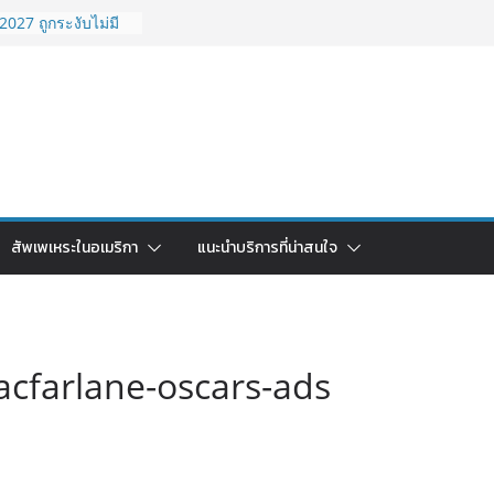
027 ถูกระงับไม่มี
วด่วนคนอยากย้าย
6: ใช้ยี่ห้อไหนดี
ยบครบจบในบทความ
กลับไทย ใช้วิธีไหน
ุดในปี 2026?
มริกา 2026: ตัว
าคาคุ้มค่าที่สุด?
อเมริกาเข้าเมือง
สัพเพเหระในอเมริกา
แนะนำบริการที่น่าสนใจ
O ไปยังไงดี?
acfarlane-oscars-ads