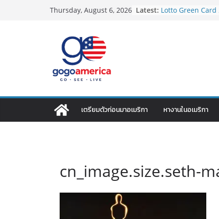
Skip
Latest:
Lotto Green Card 2
Thursday, August 6, 2026
to
กำหนด! อัปเดตข่า
ประเทศต้องรู้
content
ซิมการ์ดอเมริกา 202
ที่สุด? เปรียบเที
เดียว
โอนเงินจากอเมริกา
ประหยัดและคุ้มที่ส
VPN สำหรับใช้ในอเ
ไหนดี ปลอดภัย และร
เดินทางจากสนามบิน
เตรียมตัวก่อนมาอเมริกา
หางานในอเมริกา
2026: LAX, JFK, SF
cn_image.size.seth-m