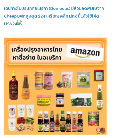
เดินทางในประเทศอเมริกา (Domestic)
มีส่วนลดพิเสษจาก
CheapOAir สูงสุด $24 เหรียญ คลิ้ก Link นี้แล้วใช้โค้ด:
USA24