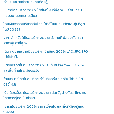
ด่วนคนอยากย้ายประเทศต้องรู้
ซิมการ์ดอเมริกา 2026: ใช้ยี่ห้อไหนดีที่สุด? เปรียบเทียบ
ครบจบในบทความเดียว
โอนเงินจากอเมริกากลับไทย ใช้วิธีไหนประหยัดและคุ้มที่สุด
ในปี 2026?
VPN สำหรับใช้ในอเมริกา 2026: ตัวไหนดี ปลอดภัย และ
ราคาคุ้มค่าที่สุด?
เดินทางจากสนามบินอเมริกาเข้าเมือง 2026: LAX, JFK, SFO
ไปยังไงดี?
บัตรเครดิตในอเมริกา 2026: เริ่มต้นสร้าง Credit Score
และสิ่งที่คนไทยต้องระวัง
ร้านอาหารไทยในอเมริกา: ทำไมถึงอร่อย อาชีพนี้ทำเงินได้
จริงไหม?
เงินเดือนขั้นต่ำในอเมริกา 2026: แต่ละรัฐต่างกันแค่ไหน คน
ไทยควรรู้ก่อนไปทำงาน
เช่ารถในอเมริกา 2026: ราคา เงื่อนไข และสิ่งที่ต้องรู้ก่อน
กดจอง