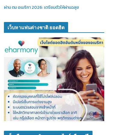
ผ่าน ตม อเมริกา 2026: เตรียมตัวให้ผ่านฉลุย
เว็บหาแฟนต่างชาติ ยอดฮิต