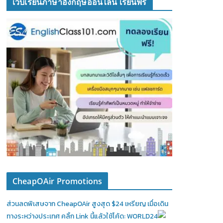
เว็บเรียนภาษาอังกฤษออนไลน์ เรียนฟรี
CheapOAir Promotions
ส่วนลดพิเสษจาก CheapOAir สูงสุด $24 เหรียญ เมื่อเดิน
ทางระหว่างประเทศ คลิ้ก Link นี้แล้วใช้โค้ด: WORLD24