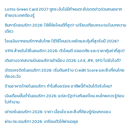
Lotto Green Card 2027 ถูกระงับไม่มีกำหนด! อัปเดตข่าวด่วนคนอยาก
ย้ายประเทศต้องรู้
ซิมการ์ดอเมริกา 2026: ใช้ยี่ห้อไหนดีที่สุด? เปรียบเทียบครบจบในบทความ
เดียว
โอนเงินจากอเมริกากลับไทย ใช้วิธีไหนประหยัดและคุ้มที่สุดในปี 2026?
VPN สำหรับใช้ในอเมริกา 2026: ตัวไหนดี ปลอดภัย และราคาคุ้มค่าที่สุด?
เดินทางจากสนามบินอเมริกาเข้าเมือง 2026: LAX, JFK, SFO ไปยังไงดี?
บัตรเครดิตในอเมริกา 2026: เริ่มต้นสร้าง Credit Score และสิ่งที่คนไทย
ต้องระวัง
ร้านอาหารไทยในอเมริกา: ทำไมถึงอร่อย อาชีพนี้ทำเงินได้จริงไหม?
เงินเดือนขั้นต่ำในอเมริกา 2026: แต่ละรัฐต่างกันแค่ไหน คนไทยควรรู้ก่อน
ไปทำงาน
เช่ารถในอเมริกา 2026: ราคา เงื่อนไข และสิ่งที่ต้องรู้ก่อนกดจอง
ผ่าน ตม อเมริกา 2026: เตรียมตัวให้ผ่านฉลุย