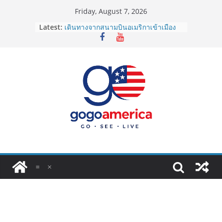
Skip
Friday, August 7, 2026
to
Latest:
เดินทางจากสนามบินอเมริกาเข้าเมือง
content
2026: LAX, JFK, SFO ไปยังไงดี?
Lotto Green Card 2027 ถูกระงับไม่มี
กำหนด! อัปเดตข่าวด่วนคนอยากย้าย
ประเทศต้องรู้
ซิมการ์ดอเมริกา 2026: ใช้ยี่ห้อไหนดี
ที่สุด? เปรียบเทียบครบจบในบทความ
เดียว
โอนเงินจากอเมริกากลับไทย ใช้วิธีไหน
ประหยัดและคุ้มที่สุดในปี 2026?
VPN สำหรับใช้ในอเมริกา 2026: ตัว
ไหนดี ปลอดภัย และราคาคุ้มค่าที่สุด?