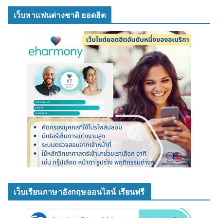
เว็บหาแฟนต่างชาติ ยอดฮิต
เว็บเรียนภาษาอังกฤษออนไลน์ เรียนฟรี