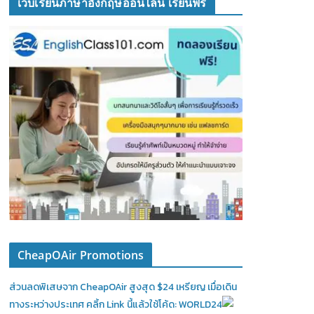
เว็บเรียนภาษาอังกฤษออนไลน์ เรียนฟรี
CheapOAir Promotions
ส่วนลดพิเสษจาก CheapOAir สูงสุด $24 เหรียญ เมื่อเดิน
ทางระหว่างประเทศ คลิ้ก Link นี้แล้วใช้โค้ด: WORLD24