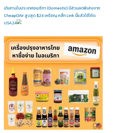
เดินทางในประเทศอเมริกา (Domestic)
มีส่วนลดพิเสษจาก
CheapOAir สูงสุด $24 เหรียญ คลิ้ก Link นี้แล้วใช้โค้ด:
USA24