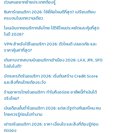
ด่วนคนอยากย้ายประเทศต้องรู้
ซิมการ์ดอเมริกา 2026: ใช้ยี่ห้อไหนดีที่สุด? เปรียบเทียบ
ครบจบในบทความเดียว
โอนเงินจากอเมริกากลับไทย ใช้วิธีไหนประหยัดและคุ้มที่สุด
ในปี 2026?
VPN สำหรับใช้ในอเมริกา 2026: ตัวไหนดี ปลอดภัย และ
ราคาคุ้มค่าที่สุด?
เดินทางจากสนามบินอเมริกาเข้าเมือง 2026: LAX, JFK, SFO
ไปยังไงดี?
บัตรเครดิตในอเมริกา 2026: เริ่มต้นสร้าง Credit Score
และสิ่งที่คนไทยต้องระวัง
ร้านอาหารไทยในอเมริกา: ทำไมถึงอร่อย อาชีพนี้ทำเงินได้
จริงไหม?
เงินเดือนขั้นต่ำในอเมริกา 2026: แต่ละรัฐต่างกันแค่ไหน คน
ไทยควรรู้ก่อนไปทำงาน
เช่ารถในอเมริกา 2026: ราคา เงื่อนไข และสิ่งที่ต้องรู้ก่อน
กดจอง