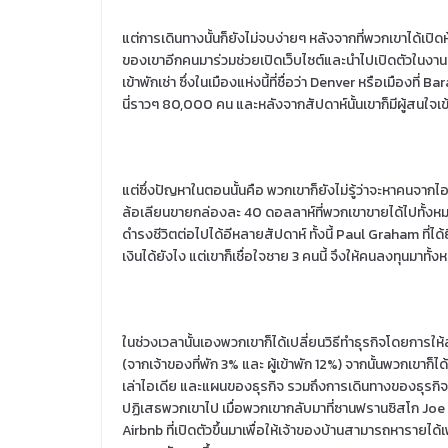
แต่การเดินทางนั้นก็ยังไม่จบง่ายๆ หลังจากที่พวกเขาได้เปิดห
ของเขาอีกคนมาร่วมช่วยเปิดเว็บไซต์และนำไปเปิดตัวในงานประ
เข้าพักเช่า ซึ่งในเมืองแห่งนี้ที่ชื่อว่า Denver หรือเมืองที่
นี่ราวๆ 80,000 คน และหลังจากสัปดาห์นั้นเขาก็มีผู้สนใจเ
แต่ซึ่งปัญหาในตอนนั้นคือ พวกเขาก็ยังไม่รู้ว่าจะหาคนจากไ
ล้อเลียนขายกล่องละ 40 ดอลลาห์ที่พวกเขาขายได้ไปทั้
ดำรงชีวิตต่อไปได้อีหลายสัปดาห์ ทั้งนี้ Paul Graham ที่ได้
เงินได้ยังไง แต่เขาก็เชื่อใจชาย 3 คนนี้ จึงให้คนลงทุนมา
ในช่วงเวลานั้นเองพวกเขาก็ได้เปลี่ยนวิธีทำธุรกิจโดยการให้
(จากเจ้าของที่พัก 3% และ ผู้เข้าพัก 12%) จากนั้นพวกเขาก
เล่าไอเดีย และแผนของธุรกิจ รวมถึงการเดินทางของธุรกิจนี
ปฏิเสธพวกเขาไป เมื่อพวกเขากลับมาที่ซานฟรานซิสโก Joe
Airbnb ที่เปิดตัวขึ้นมาเพื่อให้เจ้าของบ้านสามารถหารายได้เพิ