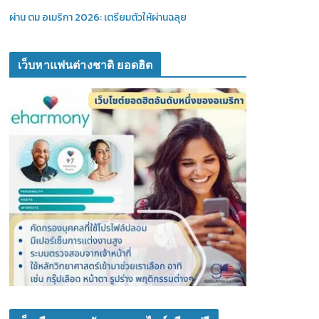
ผ่าน ตม อเมริกา 2026: เตรียมตัวให้ผ่านฉลุย
เว็บหาแฟนต่างชาติ ยอดฮิต