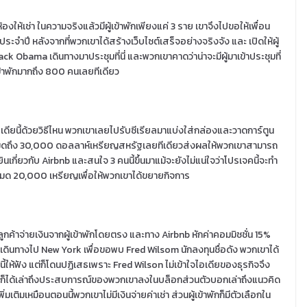
้องให้เช่า ในความจริงแล้วมีผู้เข้าพักเพียงแค่ 3 ราย เขาจึงไปขอให้เพื่อน
จำปี หลังจากที่พวกเขาได้สร้างเว็บไซต์เสร็จอย่างจริงจัง และ เปิดให้ผู้
 Barack Obama เดินทางมาประชุมที่นี่ และพวกเขาคาดว่าน่าจะมีผู้มาเข้าประชุมที่
ข้าพักมากถึง 800 คนเลยทีเดียว
อเดียนี้ด้วยวิธีไหน พวกเขาเลยไปรับซีเรียลมาแบ่งใส่กล่องและวาดการ์ตูน
งหมดถึง 30,000 ดอลลาห์เหรียญสหรัฐเลยทีเดียวส่งผลให้พวกเขาสามารถ
ยินเกี่ยวกับ Airbnb และสนใจ 3 คนนี้ขึ้นมาแม้จะยังไม่แน่ใจว่าโปรเจคนี้จะทำ
ทั้งหมด 20,000 เหรียญเพื่อให้พวกเขาได้ขยายกิจการ
ลูกค้าจ่ายเงินจากผู้เข้าพักโดยตรง และทาง Airbnb หักค่าคอมมิชชั่น 15%
็ได้เดินทางไป New York เพื่อขอพบ Fred Wilsom นักลงทุนชื่อดัง พวกเขาได้
้ให้ฟัง แต่ก็โดนปฏิเสธเพราะ Fred Wilson ไม่เข้าใจไอเดียของธุรกิจจึง
 ก็ได้เล่าถึงประสบการณ์ของพวกเขาลงในบล็อกส่วนตัวบอกเล่าถึงแนวคิด
่มเติมเหมือนตอนนี้พวกเขาไม่มีเงินจ่ายค่าเช่า ส่วนผู้เข้าพักก็มีตัวเลือกใน