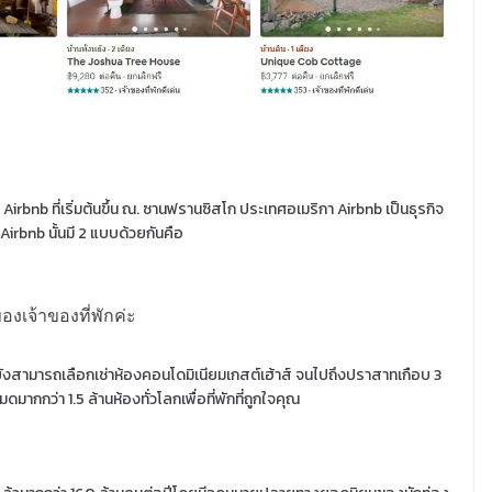
Airbnb ที่เริ่มต้นขึ้น ณ. ซานฟรานซิสโก ประเทศอเมริกา Airbnb เป็นธุรกิจ
Airbnb นั้นมี 2 แบบด้วยกันคือ
องเจ้าของที่พักค่ะ
ังสามารถเลือกเช่าห้องคอนโดมิเนียมเกสต์เฮ้าส์ จนไปถึงปราสาทเกือบ 3
มดมากกว่า 1.5 ล้านห้องทั่วโลกเพื่อที่พักที่ถูกใจคุณ