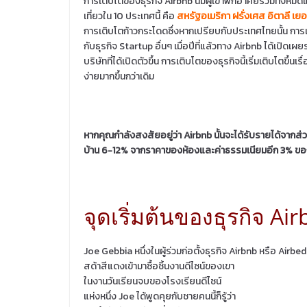
การเติบโตของธุรกิจ Airbnb นี้มีผู้เข้าพักอาศัยรวมทั้
เที่ยวใน 10 ประเทศนี้ คือ
สหรัฐอเมริกา ฝรั่งเศส อิตาลี เ
การเติบโตก้าวกระโดดซึ่งหากเปรียบกับประเทศไทยนั้น การเ
กับธุรกิจ Startup อื่นๆ เมื่อปีที่แล้วทาง Airbnb ได้เปิดเ
บริษัทที่ได้เปิดตัวขึ้น การเติบโตของธุรกิจนี้เริ่มเติบโตขึ้น
ง่ายมากขึ้นกว่าเดิม
หากคุณกำลังสงสัยอยู่ว่า Airbnb นั้นจะได้รับรายได้จากส
บ้าน 6-12% จากราคาของห้องและค่าธรรมเนียมอีก 3% ของ
จุดเริ่มต้นของธุรกิจ Ai
Joe Gebbia หนึ่งในผู้ร่วมก่อตั้งธุรกิจ Airbnb หรือ Airbed
สด้าสีแดงเข้ามาซื้อชิ้นงานดีไซน์ของเขา
ในงานวันเรียนจบของโรงเรียนดีไซน์
แห่งหนึ่ง Joe ได้พูดคุยกับชายคนนี้ก็รู้ว่า