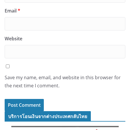
Email
*
Website
Save my name, email, and website in this browser for
the next time I comment.
บริการโอนเงินจากต่างประเทศกลับไทย