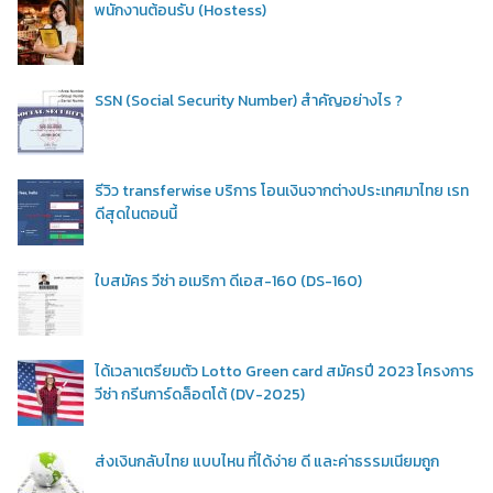
พนักงานต้อนรับ (Hostess)
SSN (Social Security Number) สำคัญอย่างไร ?
รีวิว transferwise บริการ โอนเงินจากต่างประเทศมาไทย เรท
ดีสุดในตอนนี้
ใบสมัคร วีซ่า อเมริกา ดีเอส-160 (DS-160)
ได้เวลาเตรียมตัว Lotto Green card สมัครปี 2023 โครงการ
วีซ่า กรีนการ์ดล็อตโต้ (DV-2025)
ส่งเงินกลับไทย แบบไหน ที่ได้ง่าย ดี และค่าธรรมเนียมถูก