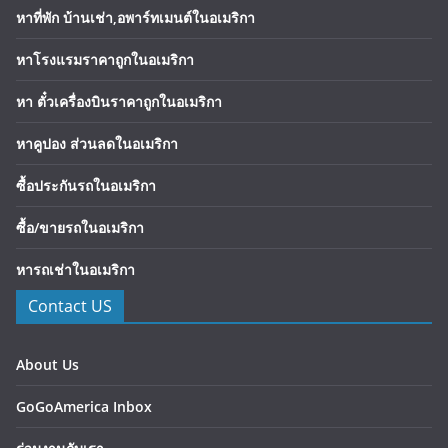
หาที่พัก บ้านเช่า,อพาร์ทเมนต์ในอเมริกา
หาโรงแรมราคาถูกในอเมริกา
หา ตั๋วเครื่องบินราคาถูกในอเมริกา
หาคูปอง ส่วนลดในอเมริกา
ซื้อประกันรถในอเมริกา
ซื้อ/ขายรถในอเมริกา
หารถเช่าในอเมริกา
Contact US
About Us
GoGoAmerica Inbox