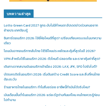
บทความล่าสุด
Lotto Green Card 2027 ถูกระงับไม่มีกำหนด! อัปเดตข่าวด่วนคนอยาก
ย้ายประเทศต้องรู้
ซิมการ์ดอเมริกา 2026: ใช้ยี่ห้อไหนดีที่สุด? เปรียบเทียบครบจบในบทความ
เดียว
โอนเงินจากอเมริกากลับไทย ใช้วิธีไหนประหยัดและคุ้มที่สุดในปี 2026?
VPN สำหรับใช้ในอเมริกา 2026: ตัวไหนดี ปลอดภัย และราคาคุ้มค่าที่สุด?
เดินทางจากสนามบินอเมริกาเข้าเมือง 2026: LAX, JFK, SFO ไปยังไงดี?
บัตรเครดิตในอเมริกา 2026: เริ่มต้นสร้าง Credit Score และสิ่งที่คนไทย
ต้องระวัง
ร้านอาหารไทยในอเมริกา: ทำไมถึงอร่อย อาชีพนี้ทำเงินได้จริงไหม?
เงินเดือนขั้นต่ำในอเมริกา 2026: แต่ละรัฐต่างกันแค่ไหน คนไทยควรรู้ก่อน
ไปทำงาน