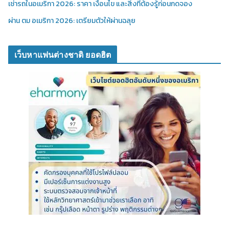
เช่ารถในอเมริกา 2026: ราคา เงื่อนไข และสิ่งที่ต้องรู้ก่อนกดจอง
ผ่าน ตม อเมริกา 2026: เตรียมตัวให้ผ่านฉลุย
เว็บหาแฟนต่างชาติ ยอดฮิต