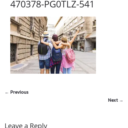
470378-PG0TLZ-541
← Previous
Next →
Leave a Reply