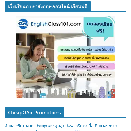
เว็บเรียนภาษาอังกฤษออนไลน์ เรียนฟรี
CheapOAir Promotions
ส่วนลดพิเสษจาก CheapOAir สูงสุด $24 เหรียญ เมื่อเดินทางระหว่าง