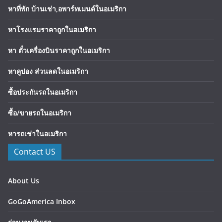
หาที่พัก บ้านเช่า,อพาร์ทเมนต์ในอเมริกา
หาโรงแรมราคาถูกในอเมริกา
หา ตั๋วเครื่องบินราคาถูกในอเมริกา
หาคูปอง ส่วนลดในอเมริกา
ซื้อประกันรถในอเมริกา
ซื้อ/ขายรถในอเมริกา
หารถเช่าในอเมริกา
Contact US
About Us
GoGoAmerica Inbox