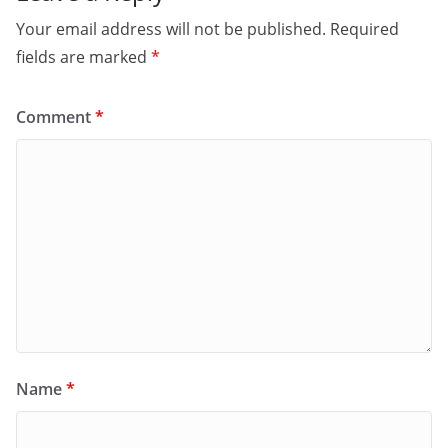
Your email address will not be published.
Required
fields are marked
*
Comment
*
Name
*