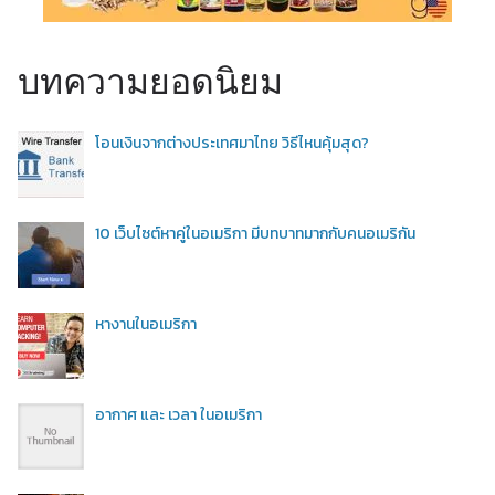
บทความยอดนิยม
โอนเงินจากต่างประเทศมาไทย วิธีไหนคุ้มสุด?
10 เว็บไซต์หาคู่ในอเมริกา มีบทบาทมากกับคนอเมริกัน
หางานในอเมริกา
อากาศ และ เวลา ในอเมริกา