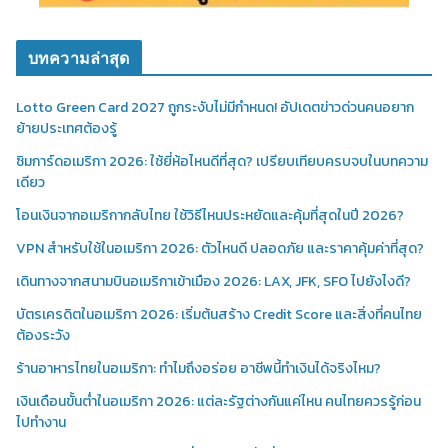
บทความล่าสุด
Lotto Green Card 2027 ถูกระงับไม่มีกำหนด! อัปเดตข่าวด่วนคนอยาก
ย้ายประเทศต้องรู้
ซิมการ์ดอเมริกา 2026: ใช้ยี่ห้อไหนดีที่สุด? เปรียบเทียบครบจบในบทความ
เดียว
โอนเงินจากอเมริกากลับไทย ใช้วิธีไหนประหยัดและคุ้มที่สุดในปี 2026?
VPN สำหรับใช้ในอเมริกา 2026: ตัวไหนดี ปลอดภัย และราคาคุ้มค่าที่สุด?
เดินทางจากสนามบินอเมริกาเข้าเมือง 2026: LAX, JFK, SFO ไปยังไงดี?
บัตรเครดิตในอเมริกา 2026: เริ่มต้นสร้าง Credit Score และสิ่งที่คนไทย
ต้องระวัง
ร้านอาหารไทยในอเมริกา: ทำไมถึงอร่อย อาชีพนี้ทำเงินได้จริงไหม?
เงินเดือนขั้นต่ำในอเมริกา 2026: แต่ละรัฐต่างกันแค่ไหน คนไทยควรรู้ก่อน
ไปทำงาน