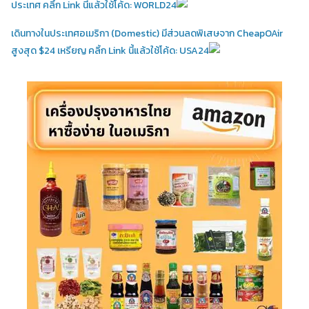
ประเทศ คลิ้ก Link นี้แล้วใช้โค้ด: WORLD24
เดินทางในประเทศอเมริกา (Domestic)
มีส่วนลดพิเสษจาก CheapOAir
สูงสุด $24 เหรียญ คลิ้ก Link นี้แล้วใช้โค้ด: USA24