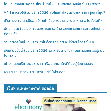
โอนเงินจากอเมริกากลับไทย ใช้วิธีไหนประหยัดและคุ้มที่สุดในปี 2026?
VPN สำหรับใช้ในอเมริกา 2026: ตัวไหนดี ปลอดภัย และราคาคุ้มค่าที่สุด?
เดินทางจากสนามบินอเมริกาเข้าเมือง 2026: LAX, JFK, SFO ไปยังไงดี?
บัตรเครดิตในอเมริกา 2026: เริ่มต้นสร้าง Credit Score และสิ่งที่คนไทย
ต้องระวัง
ร้านอาหารไทยในอเมริกา: ทำไมถึงอร่อย อาชีพนี้ทำเงินได้จริงไหม?
เงินเดือนขั้นต่ำในอเมริกา 2026: แต่ละรัฐต่างกันแค่ไหน คนไทยควรรู้ก่อน
ไปทำงาน
เช่ารถในอเมริกา 2026: ราคา เงื่อนไข และสิ่งที่ต้องรู้ก่อนกดจอง
ผ่าน ตม อเมริกา 2026: เตรียมตัวให้ผ่านฉลุย
เว็บหาแฟนต่างชาติ ยอดฮิต