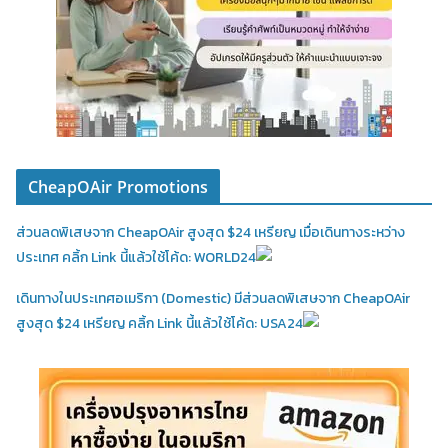
CheapOAir Promotions
ส่วนลดพิเสษจาก CheapOAir สูงสุด $24 เหรียญ เมื่อเดินทางระหว่าง
ประเทศ คลิ้ก Link นี้แล้วใช้โค้ด: WORLD24
เดินทางในประเทศอเมริกา (Domestic)
มีส่วนลดพิเสษจาก CheapOAir
สูงสุด $24 เหรียญ คลิ้ก Link นี้แล้วใช้โค้ด: USA24