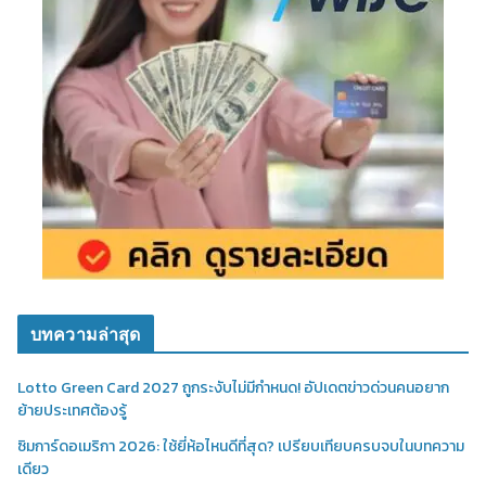
บทความล่าสุด
Lotto Green Card 2027 ถูกระงับไม่มีกำหนด! อัปเดตข่าวด่วนคนอยาก
ย้ายประเทศต้องรู้
ซิมการ์ดอเมริกา 2026: ใช้ยี่ห้อไหนดีที่สุด? เปรียบเทียบครบจบในบทความ
เดียว