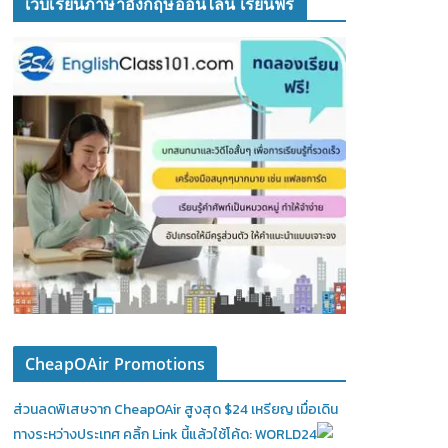
เว็บเรียนภาษาอังกฤษออนไลน์ เรียนฟรี
CheapOAir Promotions
ส่วนลดพิเสษจาก CheapOAir สูงสุด $24 เหรียญ เมื่อเดิน
ทางระหว่างประเทศ คลิ้ก Link นี้แล้วใช้โค้ด: WORLD24