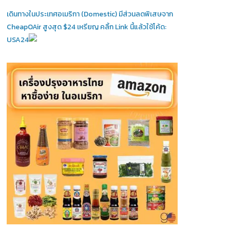
เดินทางในประเทศอเมริกา (Domestic)
มีส่วนลดพิเสษจาก
CheapOAir สูงสุด $24 เหรียญ คลิ้ก Link นี้แล้วใช้โค้ด:
USA24