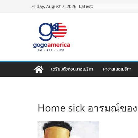
Skip
Latest:
Friday, August 7, 2026
to
content
เตรียมตัวก่อนมาอเมริกา
หางานในอเมริกา
Home sick อารมณ์ขอ