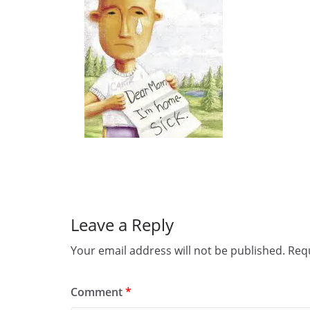
Leave a Reply
Your email address will not be published.
Requ
Comment
*