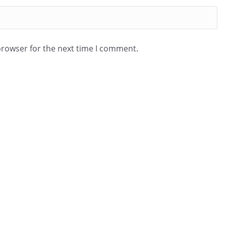
browser for the next time I comment.