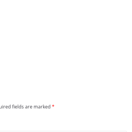
ired fields are marked
*