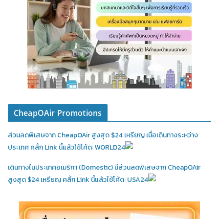
CheapOAir Promotions
ส่วนลดพิเสษจาก CheapOAir สูงสุด $24 เหรียญ เมื่อเดินทางระหว่าง
ประเทศ คลิ้ก Link นี้แล้วใช้โค้ด: WORLD24
เดินทางในประเทศอเมริกา (Domestic)
มีส่วนลดพิเสษจาก CheapOAir
สูงสุด $24 เหรียญ คลิ้ก Link นี้แล้วใช้โค้ด: USA24