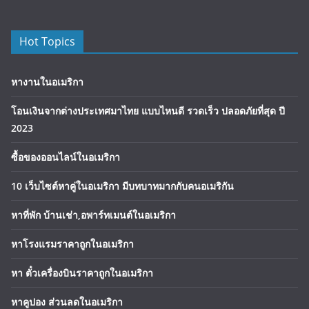
Hot Topics
หางานในอเมริกา
โอนเงินจากต่างประเทศมาไทย แบบไหนดี รวดเร็ว ปลอดภัยที่สุด ปี
2023
ซื้อของออนไลน์ในอเมริกา
10 เว็บไซต์หาคู่ในอเมริกา มีบทบาทมากกับคนอเมริกัน
หาที่พัก บ้านเช่า,อพาร์ทเมนต์ในอเมริกา
หาโรงแรมราคาถูกในอเมริกา
หา ตั๋วเครื่องบินราคาถูกในอเมริกา
หาคูปอง ส่วนลดในอเมริกา