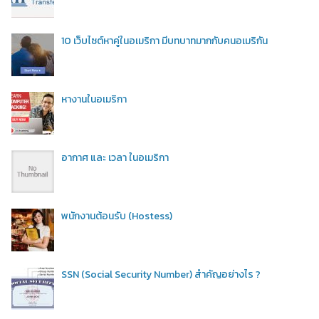
10 เว็บไซต์หาคู่ในอเมริกา มีบทบาทมากกับคนอเมริกัน
หางานในอเมริกา
อากาศ และ เวลา ในอเมริกา
พนักงานต้อนรับ (Hostess)
SSN (Social Security Number) สำคัญอย่างไร ?