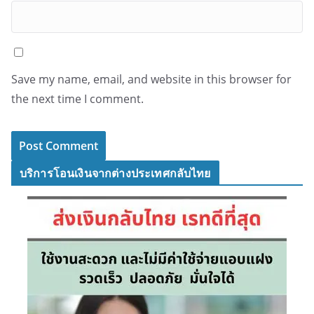
Save my name, email, and website in this browser for
the next time I comment.
บริการโอนเงินจากต่างประเทศกลับไทย