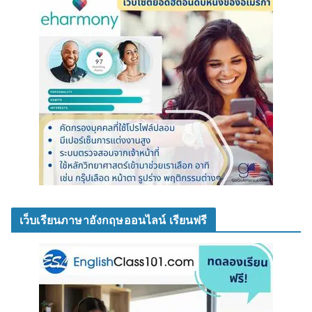
เว็บเรียนภาษาอังกฤษออนไลน์ เรียนฟรี