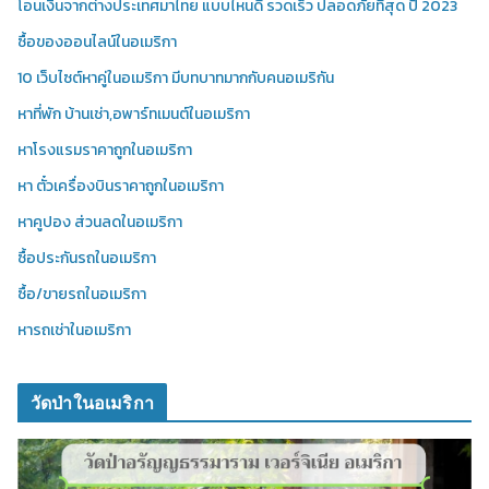
โอนเงินจากต่างประเทศมาไทย แบบไหนดี รวดเร็ว ปลอดภัยที่สุด ปี 2023
ซื้อของออนไลน์ในอเมริกา
10 เว็บไซต์หาคู่ในอเมริกา มีบทบาทมากกับคนอเมริกัน
หาที่พัก บ้านเช่า,อพาร์ทเมนต์ในอเมริกา
หาโรงแรมราคาถูกในอเมริกา
หา ตั๋วเครื่องบินราคาถูกในอเมริกา
หาคูปอง ส่วนลดในอเมริกา
ซื้อประกันรถในอเมริกา
ซื้อ/ขายรถในอเมริกา
หารถเช่าในอเมริกา
วัดป่าในอเมริกา