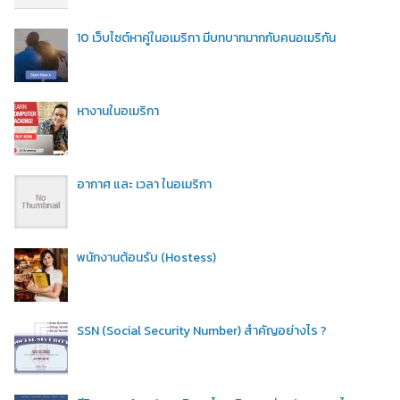
10 เว็บไซต์หาคู่ในอเมริกา มีบทบาทมากกับคนอเมริกัน
หางานในอเมริกา
อากาศ และ เวลา ในอเมริกา
พนักงานต้อนรับ (Hostess)
SSN (Social Security Number) สำคัญอย่างไร ?