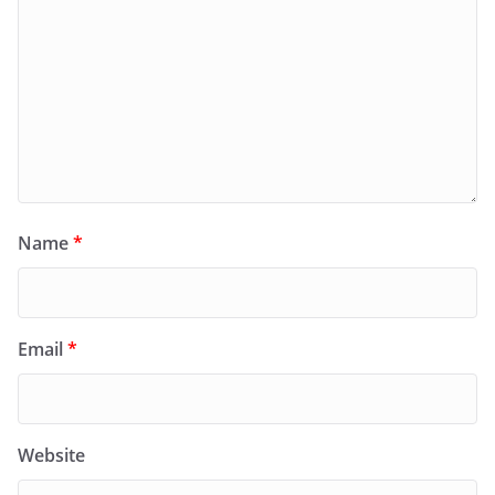
Name
*
Email
*
Website