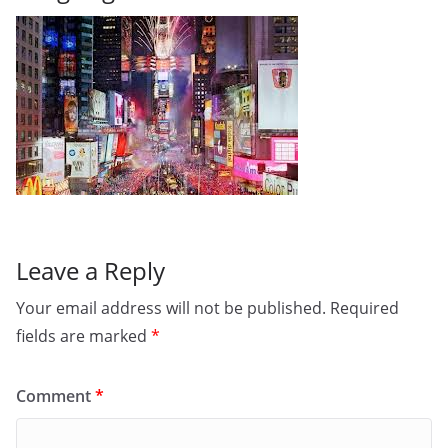
Leave a Reply
Your email address will not be published.
Required
fields are marked
*
Comment
*