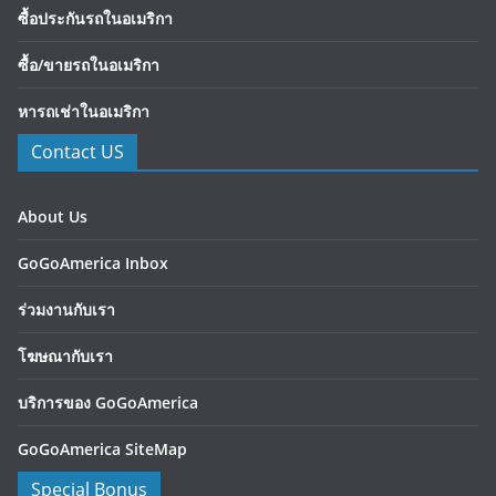
ซื้อประกันรถในอเมริกา
ซื้อ/ขายรถในอเมริกา
หารถเช่าในอเมริกา
Contact US
About Us
GoGoAmerica Inbox
ร่วมงานกับเรา
โฆษณากับเรา
บริการของ GoGoAmerica
GoGoAmerica SiteMap
Special Bonus