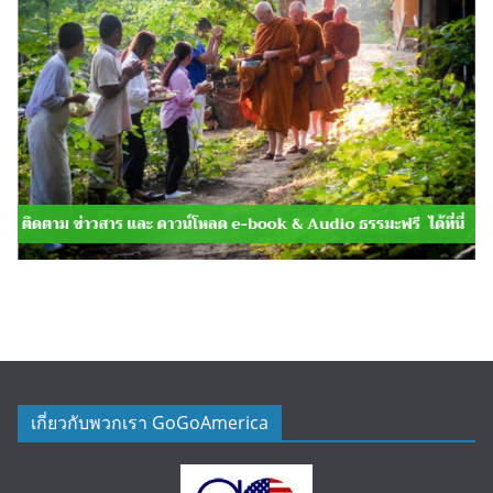
เกี่ยวกับพวกเรา GoGoAmerica