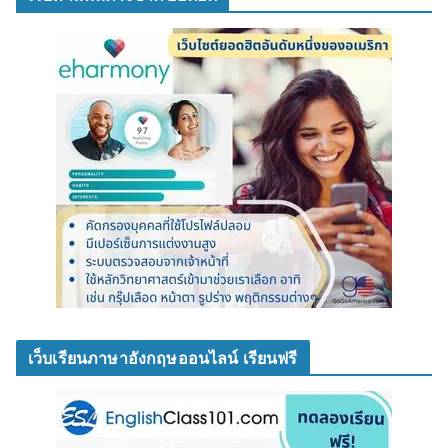
เว็บเรียนภาษาอังกฤษออนไลน์ เรียนฟรี