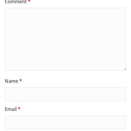
Comment
*
Name
*
Email
*