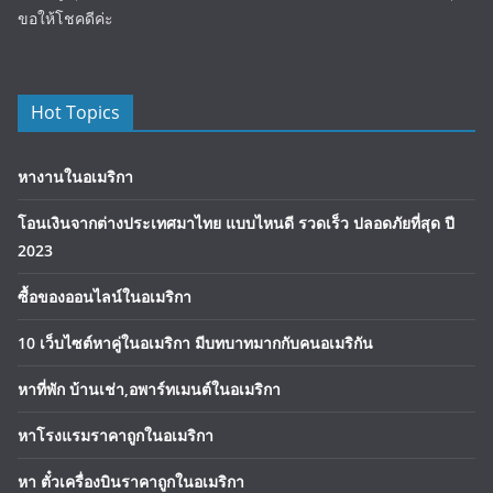
ขอให้โชคดีค่ะ
Hot Topics
หางานในอเมริกา
โอนเงินจากต่างประเทศมาไทย แบบไหนดี รวดเร็ว ปลอดภัยที่สุด ปี
2023
ซื้อของออนไลน์ในอเมริกา
10 เว็บไซต์หาคู่ในอเมริกา มีบทบาทมากกับคนอเมริกัน
หาที่พัก บ้านเช่า,อพาร์ทเมนต์ในอเมริกา
หาโรงแรมราคาถูกในอเมริกา
หา ตั๋วเครื่องบินราคาถูกในอเมริกา