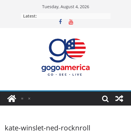
Skip
Tuesday, August 4, 2026
to
Latest:
content
kate-winslet-ned-rocknroll