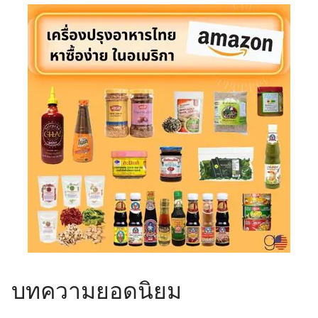
บทความยอดนิยม