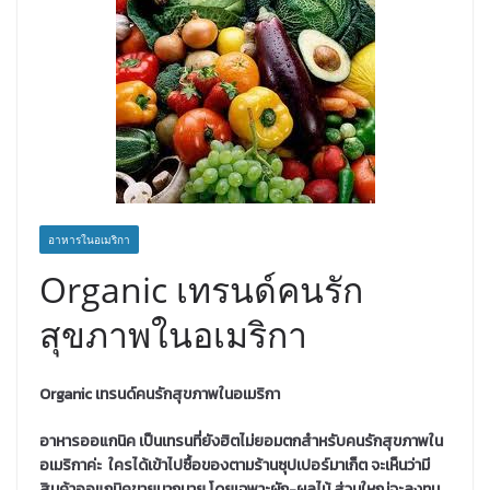
อาหารในอเมริกา
Organic เทรนด์คนรัก
สุขภาพในอเมริกา
Organic เทรนด์คนรักสุขภาพในอเมริกา
อาหารออแกนิค เป็นเทรนที่ยังฮิตไม่ยอมตกสำหรับคนรักสุขภาพใน
อเมริกาค่ะ ใครได้เข้าไปซื้อของตามร้านซุปเปอร์มาเก็ต จะเห็นว่ามี
สินค้าออแกนิคขายมากมาย โดยเฉพาะผัก-ผลไม้ ส่วนใหญ่จะลงทุน