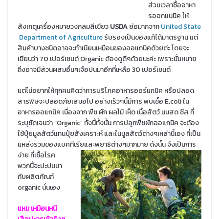
ส่วนเวลาซื้ออาหา
รออกแนนิค ให้
สังเกตุเครื่องหมายวงกลมสีเขียว
USDA
ย่อมากจาก
United State
Department of Agriculture
รับรองเป็นของแท้ได้มาตรฐาน แต่
สินค้าบางชนิดอาจจะทำเนียนเหมือนของออแกนิคด้วยต่ะ โดยจะ
เขียนว่า 70 เปอร์เซนต์ Organic ต้องดูดีๆด้วยนะค่ะ เพราะนั่นหมาย
ถึงอาจมีส่วนผสมอื่นๆเจือปนมาอีกที่เหลือ 30 เปอร์เซนต์
แต่ไม่อยากให้ทุกคนคิดว่าการบริโภคอาหารออร์แกนิค หรือปลอด
สารพิษจะปลอดภัยเสมอไป อย่างเร็วๆนี้มีการ พบเชื้อ E.coli ใน
อาหารออแกนิค เนื่องจาก พืช ผัก ผลไม้ เห็ด เนื้อสัตว์ นมสด ชีส ที่
ระบุชัดเจนว่า “Organic” ทั้งนี้ทั้งนั้น การปลูกพืชผักออแกนิค จะต้อง
ใช้ปุ๋ยมูลสัตว์แทนปุ๋ยสังเคราะห์ และในมูลสัตว์ต่างๆเหล่านี้เอง ที่เป็น
แหล่งรวมของแบคทีเรียและพยาธิ
ต่างๆมากมาย ดังนั้น จึงเป็นการ
ง่าย ที่เชื้อโรค
พวกนี้จะปะปนมา
กับผลิตภัณฑ์
organic นั่นเอง
แหม เหมือนหนี