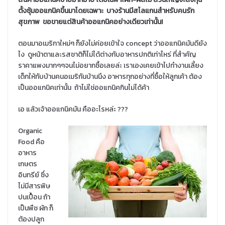
ตั้งซุ้มออแกนิคขึ้นมาโดยเฉพาะ บางร้านมีสโลแกนสำหรับคนรัก
สุขภาพ ขอขายแต่สินค้าออแกนิคอย่างเดียวเท่านั้น!
ตอนมาอเมริกาใหม่ๆ ก็ยังไม่ค่อยเข้าใจ concept ว่าออแกนิคมันดียัง
ไง ดูหน้าตาและรสชาติก็ไม่ได้ต่างกับอาหารปกติเท่าไหร่ ที่สำคัญ
ราคาแพงมากๆๆจนไม่อยากซื้อเลยล่ะ เราเองเคยเข้าไปทำงานเลี้ยง
เด็กให้กับบ้านคนอเมริกันบ้านนึง อาหารทุกอย่างที่ซื้อให้ลูกเค้า ต้อง
เป็นออแกนิคเท่านั้น ถ้าไม่ใช่ออแกนิคกินไม่ได้ค้า
เอ แล้วเจ้าออแกนิคมัน คืออะไรหล่ะ ???
Organic
Food คือ
อาหาร
เกษตร
อินทรีย์ ซึ่ง
ไม่มีสารพิษ
ปนเปื้อน ถ้า
เป็นพืช ผัก ก็
ต้องปลูก