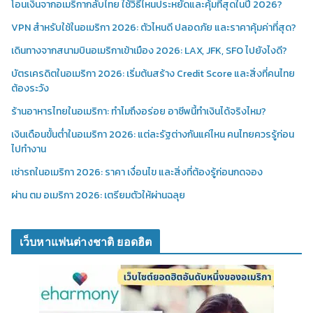
โอนเงินจากอเมริกากลับไทย ใช้วิธีไหนประหยัดและคุ้มที่สุดในปี 2026?
VPN สำหรับใช้ในอเมริกา 2026: ตัวไหนดี ปลอดภัย และราคาคุ้มค่าที่สุด?
เดินทางจากสนามบินอเมริกาเข้าเมือง 2026: LAX, JFK, SFO ไปยังไงดี?
บัตรเครดิตในอเมริกา 2026: เริ่มต้นสร้าง Credit Score และสิ่งที่คนไทย
ต้องระวัง
ร้านอาหารไทยในอเมริกา: ทำไมถึงอร่อย อาชีพนี้ทำเงินได้จริงไหม?
เงินเดือนขั้นต่ำในอเมริกา 2026: แต่ละรัฐต่างกันแค่ไหน คนไทยควรรู้ก่อน
ไปทำงาน
เช่ารถในอเมริกา 2026: ราคา เงื่อนไข และสิ่งที่ต้องรู้ก่อนกดจอง
ผ่าน ตม อเมริกา 2026: เตรียมตัวให้ผ่านฉลุย
เว็บหาแฟนต่างชาติ ยอดฮิต