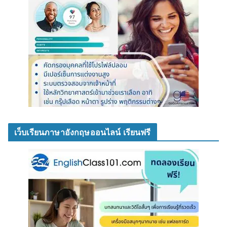
เว็บเรียนภาษาอังกฤษออนไลน์ เรียนฟรี