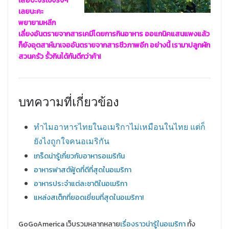
เสือปะจรเข้จริงๆ
เลยนะคะ
พยายามหลีก
เลี่ยงอันตรายจากสารเคมีโดยการกินอาหาร ออแกนิคแสนแพงแล้ว
ก็ยังอุตสาห์มาเจออันตรายจากสารชีวภาพอีก อย่างนี้ เรามาปลูกผัก
สวนครัว รั้วกินได้กันดีกว่าค้า!
บทความที่เกี่ยวข้อง
ทำไมอาหารไทยในอเมริกาไม่เหมือนในไทย แต่ก็
ยังไงถูกใจคนอเมริกัน
เกร็ดน่ารู้เกี่ยวกับอาหารอเมริกัน
อาหารฟาสต์ฟู้ดที่ดีที่สุดในอเมริกา
อาหารประจำแต่ละชาติในอเมริกา
แหล่งสเต็กที่ยอดเยี่ยมที่สุดในอเมริกา!
GoGoAmerica เว็บรวมหลากหลาย
เรื่องราวน่ารู้ในอเมริกา
ทั้ง