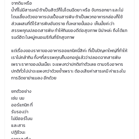
จากดิน หรือ
น้ำที่ไม่มีสารเคมี ถ้าเป็นสัตว์ก็ไม่โดนฉีดยา หรือ จับกรอกยา และไม่
โดนเลี้ยงด้วยอาหารปนเปื้อนสารพิษ ถ้าเป็นพวกอาหารกล่องก็ใช้
ส่วนผสมที่ดีไร้สารพิษอันตราย ทั้งหลายนั้นเอง เห็นมั้ยค่ะว่า
สรรพคุณปลอดสารพิษ ทำให้กินของดีต่อสุขภาพ มิน่าหล่ะ ถึงได้แท
รนด์ฮิต ในหมู่คนอเมริกันที่รักสุขภาพ
แต่เรื่องของราคาของอาหารออแกนิคนี่สิค่ะ ที่เป็นปัญหาใหญ่ที่ทำให้
เราไม่กล้ากิน ทั้งๆที่สรรพคุณก็บอกอยู่แล้วว่าปลอดจากสารพิษ
เพราะราคาของมันเน๊ยะ จะแพงกว่าปกติเท่าตัวเลย ตามจริงอาหาร
ปกติทั่วไปน่าจะแพงกว่าด้วยช้ำเพราะ ต้องเสียค่าสารเคมี ค่าแรงใน
การฉีดยาฆ่าแมลง อีกด้วย
ยกตัวอย่าง
เช่น นม
ออร์แกนิก ที่
รับรองว่า
ไม่มีฮอร์โมน
และสาร
ปฏิชีวนะ