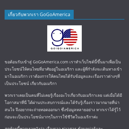
เกี่ยวกับพวกเรา GoGoAmerica
ขอต้อนรับเข้าสู่ GoGoAmerica.com เราทำเว็บไซต์นี้ขึ้นมาเพื่อเป็น
ประโยชน์ให้คนไทยที่อาศัยอยู่ในอเมริกา และผู้ที่กำลังจะเดินทางเข้า
มาในอเมริกา เราต้องการให้คนไทยได้รับข้อมูลและเรื่องราวต่างๆที่
เป็นประโยชน์ เกี่ยวกับอเมริกา
พวกเราเคยเป็นคนที่ไม่เคยรู้เรื่องอะไรเกี่ยวกับอเมริกาเลย แต่เมื่อได้มี
โอกาสมาที่นี่ ได้ผ่านประสบการณ์และได้รับรู้เรื่องราวมากมายที่น่า
สนใจ จึงอยากจะถ่ายทอดออกมา ซึ่งข้อมูลหลายอย่าง หากเราได้รู้ไว้
ก่อนจะเป็นประโยชน์มากๆในการใช้ชีวิตในอเมริกาค่ะ
สุดท้ายนี้พวกเราหวังว่า เรื่องราว ข่าวสาร ข้อมูลน่ารู้และ