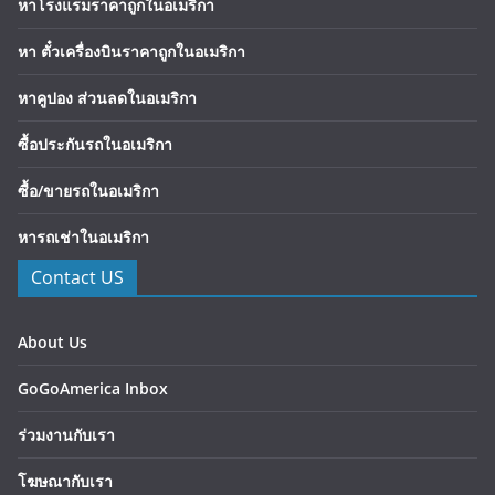
หาโรงแรมราคาถูกในอเมริกา
หา ตั๋วเครื่องบินราคาถูกในอเมริกา
หาคูปอง ส่วนลดในอเมริกา
ซื้อประกันรถในอเมริกา
ซื้อ/ขายรถในอเมริกา
หารถเช่าในอเมริกา
Contact US
About Us
GoGoAmerica Inbox
ร่วมงานกับเรา
โฆษณากับเรา