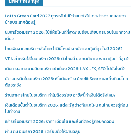
บทความล่าสุด
Lotto Green Card 2027 ถูกระงับไม่มีกำหนด! อัปเดตข่าวด่วนคนอยาก
ย้ายประเทศต้องรู้
ซิมการ์ดอเมริกา 2026: ใช้ยี่ห้อไหนดีที่สุด? เปรียบเทียบครบจบในบทความ
เดียว
โอนเงินจากอเมริกากลับไทย ใช้วิธีไหนประหยัดและคุ้มที่สุดในปี 2026?
VPN สำหรับใช้ในอเมริกา 2026: ตัวไหนดี ปลอดภัย และราคาคุ้มค่าที่สุด?
เดินทางจากสนามบินอเมริกาเข้าเมือง 2026: LAX, JFK, SFO ไปยังไงดี?
บัตรเครดิตในอเมริกา 2026: เริ่มต้นสร้าง Credit Score และสิ่งที่คนไทย
ต้องระวัง
ร้านอาหารไทยในอเมริกา: ทำไมถึงอร่อย อาชีพนี้ทำเงินได้จริงไหม?
เงินเดือนขั้นต่ำในอเมริกา 2026: แต่ละรัฐต่างกันแค่ไหน คนไทยควรรู้ก่อน
ไปทำงาน
เช่ารถในอเมริกา 2026: ราคา เงื่อนไข และสิ่งที่ต้องรู้ก่อนกดจอง
ผ่าน ตม อเมริกา 2026: เตรียมตัวให้ผ่านฉลุย