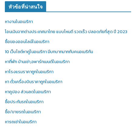
หัวข้อที่น่าสนใจ
หางานในอเมริกา
โอนเงินจากต่างประเทศมาไทย แบบไหนดี รวดเร็ว ปลอดภัยที่สุด ปี 2023
ซื้อของออนไลน์ในอเมริกา
10 เว็บไซต์หาคู่ในอเมริกา มีบทบาทมากกับคนอเมริกัน
หาที่พัก บ้านเช่า,อพาร์ทเมนต์ในอเมริกา
หาโรงแรมราคาถูกในอเมริกา
หา ตั๋วเครื่องบินราคาถูกในอเมริกา
หาคูปอง ส่วนลดในอเมริกา
ซื้อประกันรถในอเมริกา
ซื้อ/ขายรถในอเมริกา
หารถเช่าในอเมริกา