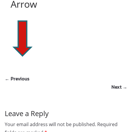
Arrow
← Previous
Next →
Leave a Reply
Your email address will not be published.
Required