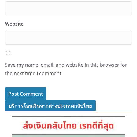
Website
Save my name, email, and website in this browser for
the next time I comment.
บริการโอนเงินจากต่างประเทศกลับไทย