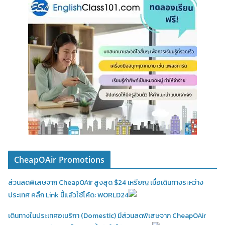
CheapOAir Promotions
ส่วนลดพิเสษจาก CheapOAir สูงสุด $24 เหรียญ เมื่อเดินทางระหว่าง
ประเทศ คลิ้ก Link นี้แล้วใช้โค้ด: WORLD24
เดินทางในประเทศอเมริกา (Domestic)
มีส่วนลดพิเสษจาก CheapOAir