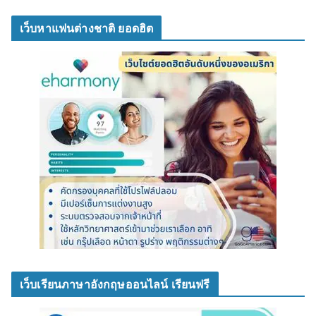
เว็บหาแฟนต่างชาติ ยอดฮิต
เว็บเรียนภาษาอังกฤษออนไลน์ เรียนฟรี