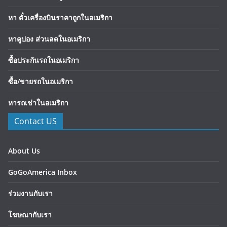
หา ตั๋วเครื่องบินราคาถูกในอเมริกา
หาคูปอง ส่วนลดในอเมริกา
ซื้อประกันรถในอเมริกา
ซื้อ/ขายรถในอเมริกา
หารถเช่าในอเมริกา
Contact US
About Us
GoGoAmerica Inbox
ร่วมงานกับเรา
โฆษณากับเรา