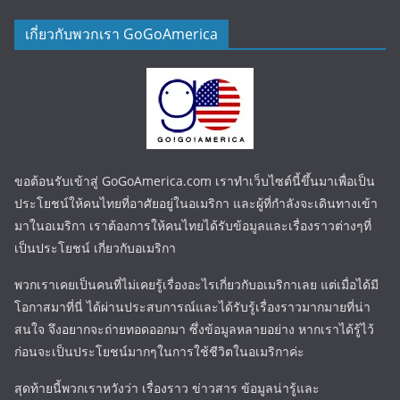
เกี่ยวกับพวกเรา GoGoAmerica
ขอต้อนรับเข้าสู่ GoGoAmerica.com เราทำเว็บไซต์นี้ขึ้นมาเพื่อเป็น
ประโยชน์ให้คนไทยที่อาศัยอยู่ในอเมริกา และผู้ที่กำลังจะเดินทางเข้า
มาในอเมริกา เราต้องการให้คนไทยได้รับข้อมูลและเรื่องราวต่างๆที่
เป็นประโยชน์ เกี่ยวกับอเมริกา
พวกเราเคยเป็นคนที่ไม่เคยรู้เรื่องอะไรเกี่ยวกับอเมริกาเลย แต่เมื่อได้มี
โอกาสมาที่นี่ ได้ผ่านประสบการณ์และได้รับรู้เรื่องราวมากมายที่น่า
สนใจ จึงอยากจะถ่ายทอดออกมา ซึ่งข้อมูลหลายอย่าง หากเราได้รู้ไว้
ก่อนจะเป็นประโยชน์มากๆในการใช้ชีวิตในอเมริกาค่ะ
สุดท้ายนี้พวกเราหวังว่า เรื่องราว ข่าวสาร ข้อมูลน่ารู้และ