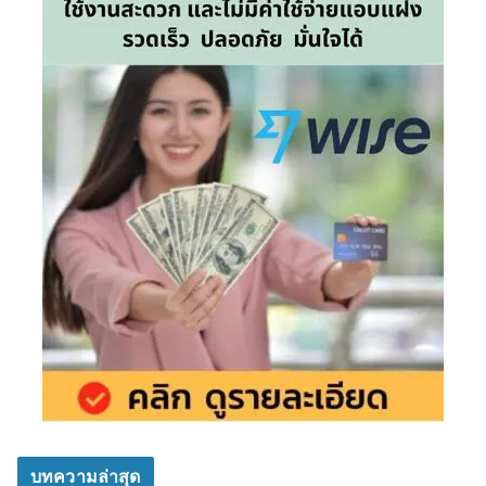
บทความล่าสุด