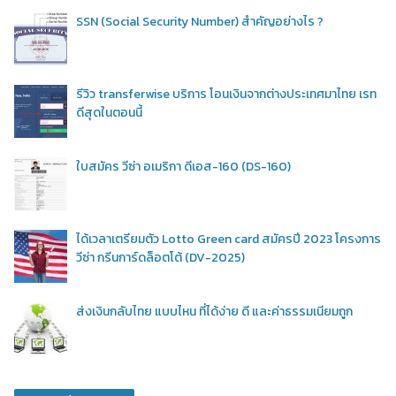
SSN (Social Security Number) สำคัญอย่างไร ?
รีวิว transferwise บริการ โอนเงินจากต่างประเทศมาไทย เรท
ดีสุดในตอนนี้
ใบสมัคร วีซ่า อเมริกา ดีเอส-160 (DS-160)
ได้เวลาเตรียมตัว Lotto Green card สมัครปี 2023 โครงการ
วีซ่า กรีนการ์ดล็อตโต้ (DV-2025)
ส่งเงินกลับไทย แบบไหน ที่ได้ง่าย ดี และค่าธรรมเนียมถูก