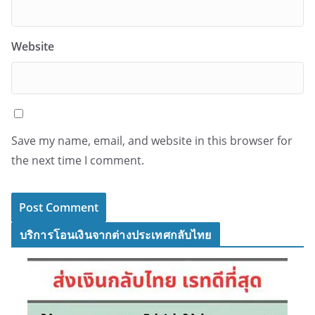
Website
Save my name, email, and website in this browser for
the next time I comment.
บริการโอนเงินจากต่างประเทศกลับไทย