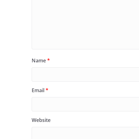
Name
*
Email
*
Website