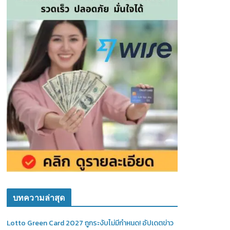
บทความล่าสุด
Lotto Green Card 2027 ถูกระงับไม่มีกำหนด! อัปเดตข่าว