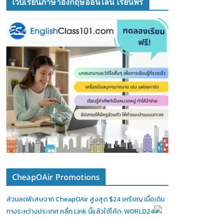
เว็บเรียนภาษาอังกฤษออนไลน์ เรียนฟรี
CheapOAir Promotions
ส่วนลดพิเสษจาก CheapOAir สูงสุด $24 เหรียญ เมื่อเดิน
ทางระหว่างประเทศ คลิ้ก Link นี้แล้วใช้โค้ด: WORLD24