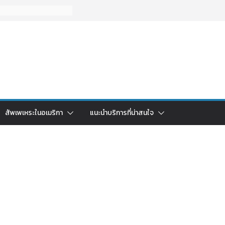
สัพเพเหระในอเมริกา
แนะนำบริการที่น่าสนใจ