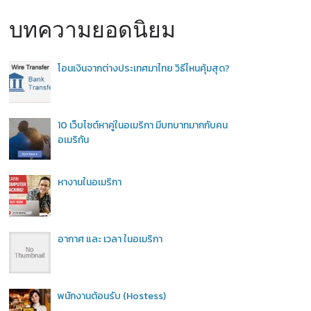
บทความยอดนิยม
โอนเงินจากต่างประเทศมาไทย วิธีไหนคุ้มสุด?
10 เว็บไซต์หาคู่ในอเมริกา มีบทบาทมากกับคน
อเมริกัน
หางานในอเมริกา
อากาศ และ เวลา ในอเมริกา
พนักงานต้อนรับ (Hostess)