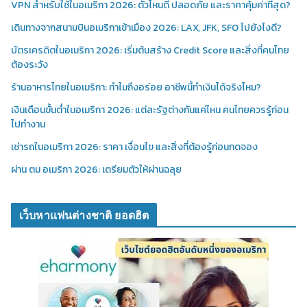
VPN สำหรับใช้ในอเมริกา 2026: ตัวไหนดี ปลอดภัย และราคาคุ้มค่าที่สุด?
เดินทางจากสนามบินอเมริกาเข้าเมือง 2026: LAX, JFK, SFO ไปยังไงดี?
บัตรเครดิตในอเมริกา 2026: เริ่มต้นสร้าง Credit Score และสิ่งที่คนไทย
ต้องระวัง
ร้านอาหารไทยในอเมริกา: ทำไมถึงอร่อย อาชีพนี้ทำเงินได้จริงไหม?
เงินเดือนขั้นต่ำในอเมริกา 2026: แต่ละรัฐต่างกันแค่ไหน คนไทยควรรู้ก่อน
ไปทำงาน
เช่ารถในอเมริกา 2026: ราคา เงื่อนไข และสิ่งที่ต้องรู้ก่อนกดจอง
ผ่าน ตม อเมริกา 2026: เตรียมตัวให้ผ่านฉลุย
เว็บหาแฟนต่างชาติ ยอดฮิต