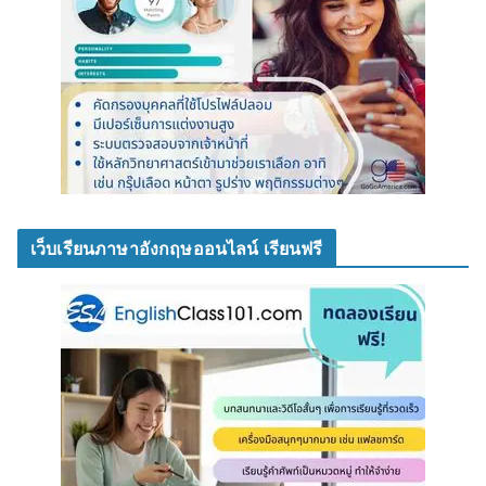
เว็บเรียนภาษาอังกฤษออนไลน์ เรียนฟรี