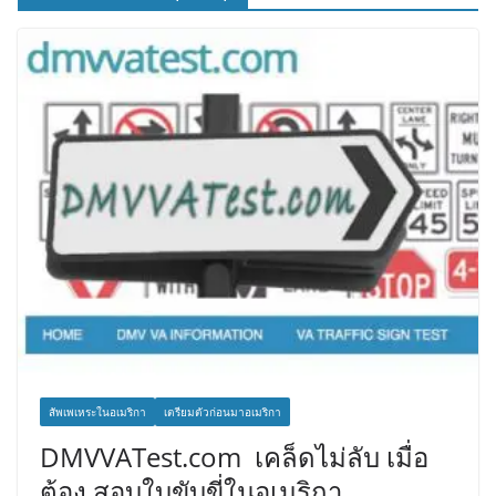
สัพเพเหระในอเมริกา
เตรียมตัวก่อนมาอเมริกา
DMVVATest.com เคล็ดไม่ลับ เมื่อ
ต้อง สอบใบขับขี่ในอเมริกา