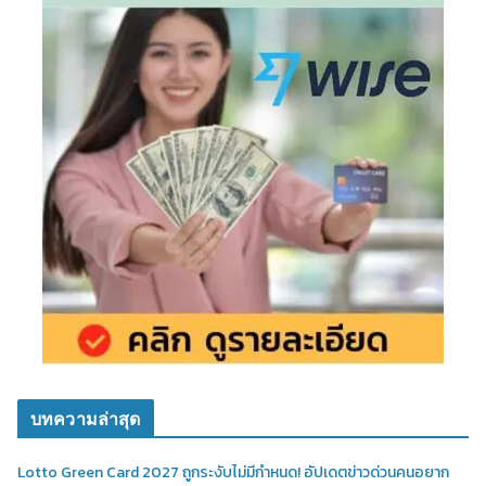
บทความล่าสุด
Lotto Green Card 2027 ถูกระงับไม่มีกำหนด! อัปเดตข่าวด่วนคนอยาก