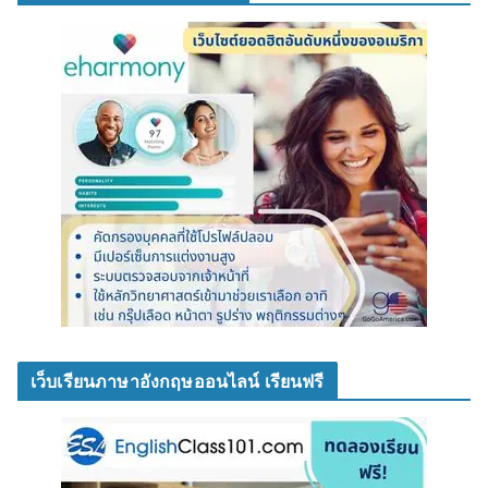
เว็บเรียนภาษาอังกฤษออนไลน์ เรียนฟรี