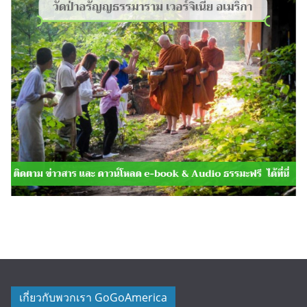
เกี่ยวกับพวกเรา GoGoAmerica