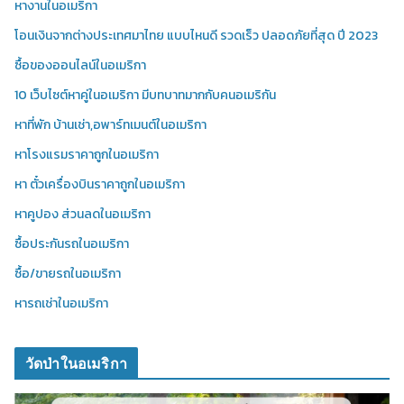
หางานในอเมริกา
โอนเงินจากต่างประเทศมาไทย แบบไหนดี รวดเร็ว ปลอดภัยที่สุด ปี 2023
ซื้อของออนไลน์ในอเมริกา
10 เว็บไซต์หาคู่ในอเมริกา มีบทบาทมากกับคนอเมริกัน
หาที่พัก บ้านเช่า,อพาร์ทเมนต์ในอเมริกา
หาโรงแรมราคาถูกในอเมริกา
หา ตั๋วเครื่องบินราคาถูกในอเมริกา
หาคูปอง ส่วนลดในอเมริกา
ซื้อประกันรถในอเมริกา
ซื้อ/ขายรถในอเมริกา
หารถเช่าในอเมริกา
วัดป่าในอเมริกา