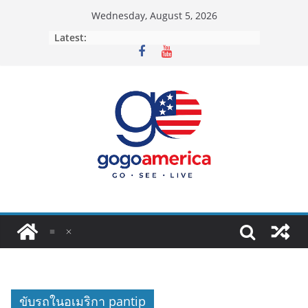
Skip
Wednesday, August 5, 2026
to
Latest:
content
ขับรถในอเมริกา pantip