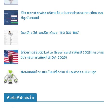
รีวิว transferwise บริการ โอนเงินจากต่างประเทศมาไทย เรท
ดีสุดในตอนนี้
ใบสมัคร วีซ่า อเมริกา ดีเอส-160 (DS-160)
ได้เวลาเตรียมตัว Lotto Green card สมัครปี 2023 โครงการ
วีซ่า กรีนการ์ดล็อตโต้ (DV-2025)
ส่งเงินกลับไทย แบบไหน ที่ได้ง่าย ดี และค่าธรรมเนียมถูก
หัวข้อที่น่าสนใจ