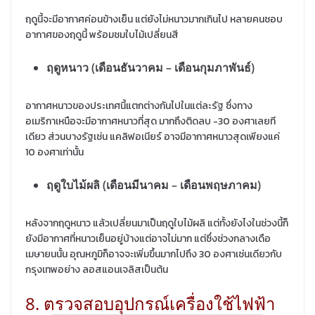
ฤดูนี้จะมีอากาศค่อนข้างเย็น แต่ยังไม่หนาวมากเกินไป หลายคนชอบ
อากาศของฤดูนี้ พร้อมชมใบไม้เปลี่ยนสี
ฤดูหนาว (เดือนธันวาคม – เดือนกุมภาพันธ์)
อากาศหนาวของประเทศนี้แตกต่างกันไปในแต่ละรัฐ ซึ่งทาง
อเมริกาเหนือจะมีอากาศหนาวที่สุด มากถึงติดลบ -30 องศาเลยที
เดียว ส่วนบางรัฐเช่น แคลิฟอเนียร์ อาจมีอากาศหนาวสุดเพียงแค่
10 องศาเท่านั้น
ฤดูใบไม้ผลิ (เดือนมีนาคม – เดือนพฤษภาคม)
หลังจากฤดูหนาว แล้วเปลี่ยนมาเป็นฤดูใบไม้ผลิ แต่ทั้งยังไงในช่วงนี้ก็
ยังมีอากาศที่หนาวเย็นอยู่บ้างแต่อาจไม่มาก แต่ซึ่งช่วงกลางเดือ
เมษายนนั้น อุณหภูมิก็อาจจะเพิ่มขึ้นมากไปถึง 30 องศาเช่นเดียวกับ
กรุงเทพอย่าง ลอสแอนเจลิสเป็นต้น
8. ตรวจสอบอุปกรณ์เครื่องใช้ไฟฟ้า