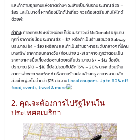
และถ้าตามอุทยานแห่งชาติต่างๆ จะเสียเป็นคันรถประมาณ $25 –
$35 และในบางที่ หากต้องมีไกด์นำเที่ยว ควรต้องเตรียมทิปให้ไกด์
ด้วยค่ะ
ค่ากิน
: ถ้าอยากประหยัดหน่อย ก็มีอเมริกาจะมี McDonald อยู่แทบ
ทุกที่ ราคาต่อมื้อประมาณ $3 – $7 หรือถ้าเป็นร้านแซนวิซ Subway
ประมาณ $4 – $10 เหรียญ และถ้าเป็นร้านอาหารระดับกลางๆ ที่มีคน
มาเสริฟ ราคาตอนกลางวัน (ก่อนบ่าย 2-3) ราคาจะถูกว่าตอนเย็น
ราคาอาหารมื้อเที่ยงต่อจานโดยเฉลี่ยประมาณ $7 – $12 มื้อเย็น
ประมาณ $10 – $18 นี้ยังไม่รวมทิปอีก 15% – 20% นะคะ ส่วนร้าน
อาหารจำพวก seafood หรือตามร้านค่อนข้างหรู อาหารจานหลัก
ส่วนใหญ่จะไม่ต่ำกว่า $15 ต่อจาน
Local coupons. Up to 80% off
food, events, travel & more!
2. คุณจะต้องการไปรัฐไหนใน
ประเทศอเมริกา