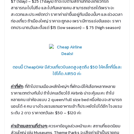
$7 (1day) – $25 (7days) ถ้าจะไปตามสถานที่ท่องเที่ยวที่รถ
สาธารณะไปไม่ถึง และไปกันหลายคน สามารถเช่ารถได้เพราะจะ
สะดวกและประหยัดกว่า ราคาค่าเช่าขึ้นอยู่กับเมืองนั้นๆ และช่วงเวลา
ท่องเที่ยว ถ้าเมืองใหญ่ ราคาจะถูกลง เพราะมีการแข่งขันเยอะ ราคา
ตกประมาณวันละตั้งแต่ $15 (low season) – $ 75 (high season)
ตอนนี้ CheapOAir มีส่วนเที่ยวบินลดสูงสุดถึง $50 ให้คลิ๊กที่นี่และ
ใช้โค๊ด AIR50 ค่ะ
ค่าที่พัก
: ที่ถ้าไปตามเมืองหลักใหญ่ๆ ที่พักจะมีให้เลือกหลากหลาย
ราคาแตกต่างกันไป ถ้าไปคนเดียวใช้ Airbnb น่าจะคุ้มนะคะ ถ้าไป
หลายคน เช่าห้องแบบ 2 queen/full size bed หนึ่งห้องจะสามารถ
นอนได้ 4 คน บางโรงแรมแถมอาหารเช้า ก็ประหยัดไปได้อีก โรงแรม
ระดับ 2 ดาว ราคาตกวันละ $50 – $120 ค่ะ
ค่าเข้าชมสถานที่ต่างๆ
:
ควรหาข้อมูลล่วงหน้านะคะ สถานที่ยอดนิยม
ส่วนใหญ่ เช่น Museums, Theme Parks จะเสียค่าเข้าเป็นรายคน