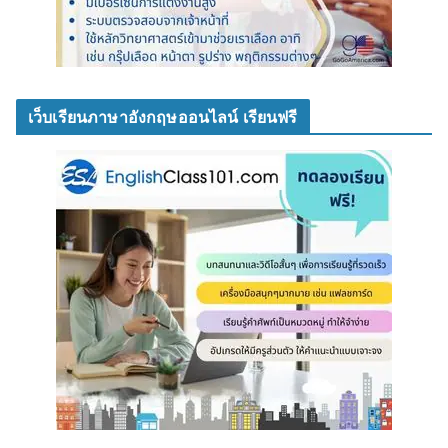
เว็บเรียนภาษาอังกฤษออนไลน์ เรียนฟรี