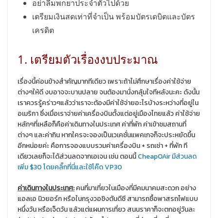
อย่าลืมพกยาประจำตัวไปด้วย
เตรียมเงินสดเท่าที่จำเป็น พร้อมบัตรเดบิตและบัตร
เครดิต
1. เตรียมตัวเรื่องงบประมาณ
เรื่องนี้ค่อนข้างสำคัญมากทีเดียว เพราะถ้าไม่ศึกษาเรื่องค่าใช้จ่าย
ต่างๆให้ดี งบอาจจะบานปลาย จนต้องมานั่งกลุ้มใจทีหลังนะคะ ดังนั้น
เราควรรู้คร่าวๆแล้วว่าเราจะต้องมีค่าใช้จ่ายอะไรบ้างระหว่างที่อยู่ใน
อเมริกา ซึ่งเมื่อเราจ่ายค่าเครื่องบินตั้งแต่อยู่เมืองไทยแล้ว ค่าใช้จ่าย
หลักๆที่เหลือก็คือค่าเดินทางในประเทศ ค่าที่พัก ค่าเข้าชมสถานที่
ต่างๆ และค่ากิน หากใครจะจองเป็นเวเคชั่นแพคเกจก็จะประหยัดขึ้น
อีกหน่อยค่ะ คือการจองแบบรวมค่าเครื่องบิน + รถเช่า + ที่พัก ที
เดียวเลยก็จะได้ส่วนลดจากเอเจน เช่น ตอนนี้
CheapOAir มีส่วนลด
เพิ่ม $30 โดยคลิ๊กที่นี่และใช้โค๊ด VP30
ค่าเดินทางในประเทศ
:
คนที่มาเที่ยวในเมืองที่มีคมนาคมสะดวก อย่าง
แอลเอ นิวยอร์ก หรือในกรุงวอชิงตันดีซี สามารถซื้อพาสรถไฟแบบ
หนึ่งวัน หรือเจ็ดวัน แล้วแต่แผนการเที่ยว สนนราคาก็จะตกอยู่วันละ