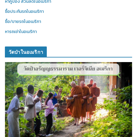
หาคูปอง ส่วนลดในอเมริกา
ซื้อประกันรถในอเมริกา
ซื้อ/ขายรถในอเมริกา
หารถเช่าในอเมริกา
วัดป่าในอเมริกา