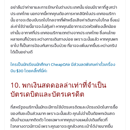
อย่าลืมว่าค่ายาและการรักษาในต่างประเทศนั้น ย่อมมีราคาที่สูงกว่า
ประเทศไทย นอกจากนี้หากคุณต้องการหาคลินิกในประเทศอเมริกา
นั้น อาจจะต้องขับรถไปไกลจากที่พักหรือเสียค่าเดินทางไปไกล ซึ่งแน่
ล่ะค่าใช้จ่ายนี้อาจจะไม่คุ้มค่า หากคุณมีอาการปวดหัวเพียงเล็กน้อย
เท่านั้น อากาศที่ประเทศอเมริกาแตกต่างจากประเทศไทย ซึ่งคนไทย
หลายคนก็ป่วยระหว่างการเดินทางบ่อย เพราะฉะนั้นแล้ว หากคุณพก
ยาไป ก็เป็นการป้องกันการเจ็บป่วย ที่อาจจะเพิ่มมากขึ้นระหว่างทริป
ได้เป็นอย่างดี
ใครเป็นนักเรียนนักศึกษา CheapOAir มีส่วนลดพิเศษค่าตํ๋วเครื่อง
บิน $30 โดยคลิ๊กที่นี่ค่ะ
10. พกเงินสดดอลล่าเท่าที่จำเป็น
บัตรเดบิตและบัตรเครดิต
ที่สหรัฐอเมริกานั้นมักจะมีการใช้บัตรเครดิตและบัตรเดบิตในการซื้อ
ของกันซะเป็นส่วนมาก เพราะฉะนั้นแล้ว คุณไม่จำเป็นต้อพกเงินสด
เป็นจำนวนมากติดตัว โดยเฉพาะหากคุณวางแผนไปเดินเที่ยวที่
ใจกลางดาวน์ทาวน์ เพราะคุณอาจจะถูกล้วงกระเป๋าได้ง่ายมากขึ้น