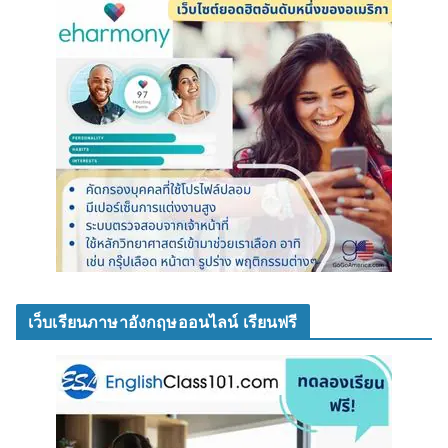
เว็บเรียนภาษาอังกฤษออนไลน์ เรียนฟรี