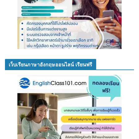
เว็บเรียนภาษาอังกฤษออนไลน์ เรียนฟรี