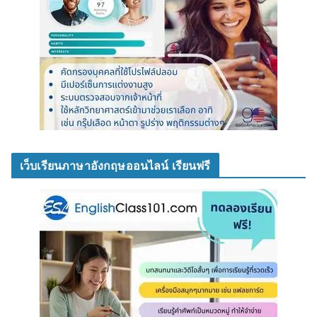
เว็บเรียนภาษาอังกฤษออนไลน์ เรียนฟรี