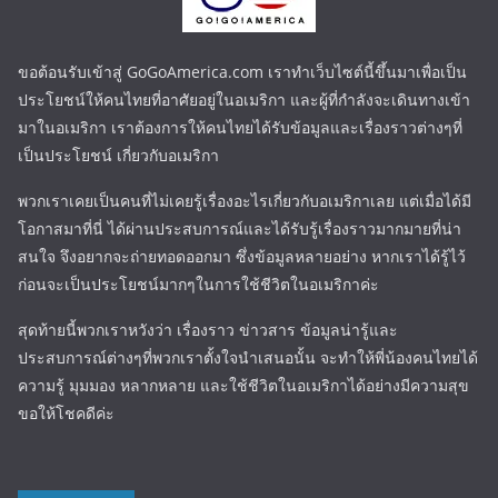
ขอต้อนรับเข้าสู่ GoGoAmerica.com เราทำเว็บไซต์นี้ขึ้นมาเพื่อเป็น
ประโยชน์ให้คนไทยที่อาศัยอยู่ในอเมริกา และผู้ที่กำลังจะเดินทางเข้า
มาในอเมริกา เราต้องการให้คนไทยได้รับข้อมูลและเรื่องราวต่างๆที่
เป็นประโยชน์ เกี่ยวกับอเมริกา
พวกเราเคยเป็นคนที่ไม่เคยรู้เรื่องอะไรเกี่ยวกับอเมริกาเลย แต่เมื่อได้มี
โอกาสมาที่นี่ ได้ผ่านประสบการณ์และได้รับรู้เรื่องราวมากมายที่น่า
สนใจ จึงอยากจะถ่ายทอดออกมา ซึ่งข้อมูลหลายอย่าง หากเราได้รู้ไว้
ก่อนจะเป็นประโยชน์มากๆในการใช้ชีวิตในอเมริกาค่ะ
สุดท้ายนี้พวกเราหวังว่า เรื่องราว ข่าวสาร ข้อมูลน่ารู้และ
ประสบการณ์ต่างๆที่พวกเราตั้งใจนำเสนอนั้น จะทำให้พี่น้องคนไทยได้
ความรู้ มุมมอง หลากหลาย และใช้ชีวิตในอเมริกาได้อย่างมีความสุข
ขอให้โชคดีค่ะ