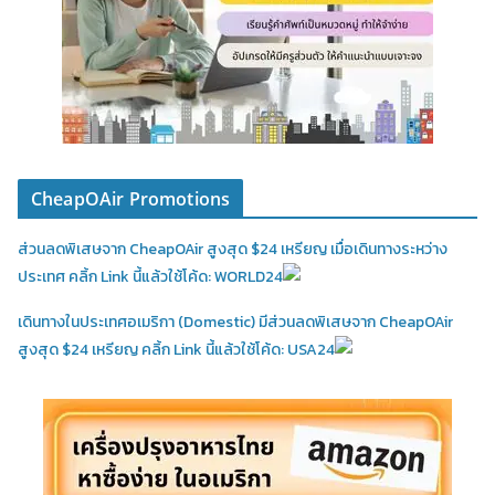
CheapOAir Promotions
ส่วนลดพิเสษจาก CheapOAir สูงสุด $24 เหรียญ เมื่อเดินทางระหว่าง
ประเทศ คลิ้ก Link นี้แล้วใช้โค้ด: WORLD24
เดินทางในประเทศอเมริกา (Domestic)
มีส่วนลดพิเสษจาก CheapOAir
สูงสุด $24 เหรียญ คลิ้ก Link นี้แล้วใช้โค้ด: USA24