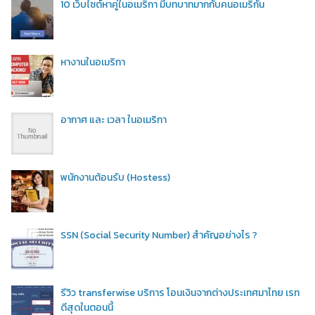
10 เว็บไซต์หาคู่ในอเมริกา มีบทบาทมากกับคนอเมริกัน
หางานในอเมริกา
อากาศ และ เวลา ในอเมริกา
พนักงานต้อนรับ (Hostess)
SSN (Social Security Number) สำคัญอย่างไร ?
รีวิว transferwise บริการ โอนเงินจากต่างประเทศมาไทย เรท
ดีสุดในตอนนี้