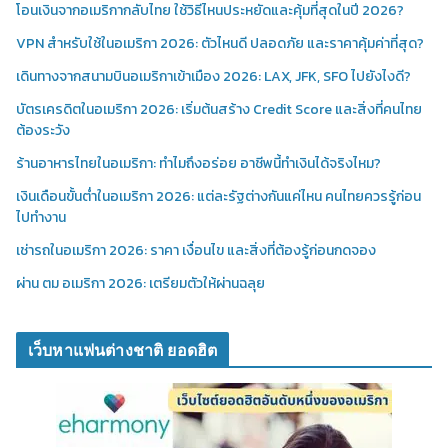
โอนเงินจากอเมริกากลับไทย ใช้วิธีไหนประหยัดและคุ้มที่สุดในปี 2026?
VPN สำหรับใช้ในอเมริกา 2026: ตัวไหนดี ปลอดภัย และราคาคุ้มค่าที่สุด?
เดินทางจากสนามบินอเมริกาเข้าเมือง 2026: LAX, JFK, SFO ไปยังไงดี?
บัตรเครดิตในอเมริกา 2026: เริ่มต้นสร้าง Credit Score และสิ่งที่คนไทย
ต้องระวัง
ร้านอาหารไทยในอเมริกา: ทำไมถึงอร่อย อาชีพนี้ทำเงินได้จริงไหม?
เงินเดือนขั้นต่ำในอเมริกา 2026: แต่ละรัฐต่างกันแค่ไหน คนไทยควรรู้ก่อน
ไปทำงาน
เช่ารถในอเมริกา 2026: ราคา เงื่อนไข และสิ่งที่ต้องรู้ก่อนกดจอง
ผ่าน ตม อเมริกา 2026: เตรียมตัวให้ผ่านฉลุย
เว็บหาแฟนต่างชาติ ยอดฮิต