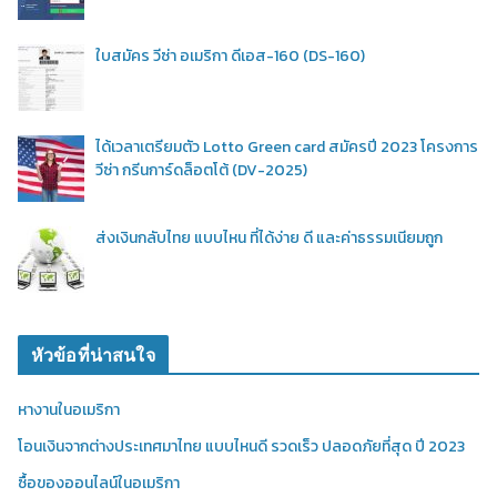
ใบสมัคร วีซ่า อเมริกา ดีเอส-160 (DS-160)
ได้เวลาเตรียมตัว Lotto Green card สมัครปี 2023 โครงการ
วีซ่า กรีนการ์ดล็อตโต้ (DV-2025)
ส่งเงินกลับไทย แบบไหน ที่ได้ง่าย ดี และค่าธรรมเนียมถูก
หัวข้อที่น่าสนใจ
หางานในอเมริกา
โอนเงินจากต่างประเทศมาไทย แบบไหนดี รวดเร็ว ปลอดภัยที่สุด ปี 2023
ซื้อของออนไลน์ในอเมริกา