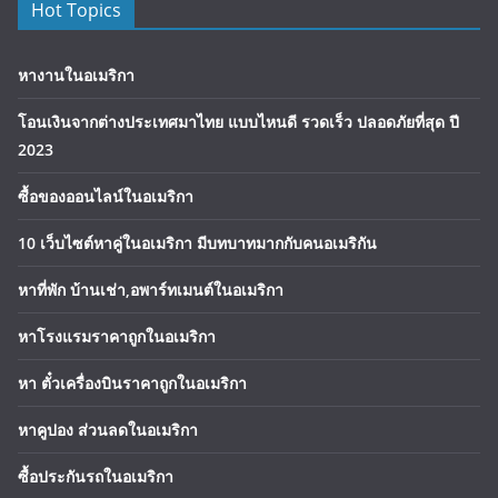
Hot Topics
หางานในอเมริกา
โอนเงินจากต่างประเทศมาไทย แบบไหนดี รวดเร็ว ปลอดภัยที่สุด ปี
2023
ซื้อของออนไลน์ในอเมริกา
10 เว็บไซต์หาคู่ในอเมริกา มีบทบาทมากกับคนอเมริกัน
หาที่พัก บ้านเช่า,อพาร์ทเมนต์ในอเมริกา
หาโรงแรมราคาถูกในอเมริกา
หา ตั๋วเครื่องบินราคาถูกในอเมริกา
หาคูปอง ส่วนลดในอเมริกา
ซื้อประกันรถในอเมริกา