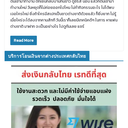
ตื่นเช้ามาทำงาน ตกเย็นกลับบ้านกินข้าว ดูซีรีส์ นอน แล้วก็ตื่นเช้ามา
ทำงานใหม่ วันหยุดก็ไม่ค่อยออกไปไหน ไม่ทำกิจกรรมอะไร ไม่ได้พบ
เจอใครใหม่ ยิ่งถ้าใครมีสเปกเป็นชาวต่างชาติด้วยแล้ว ก็ยิ่งยาก ไม่รู้
เมื่อไหร่จะได้ลงจากคานสักที วันนี้เราก็เลยมีเทคนิคดีๆ ในการ หาแฟน
ต่างชาติ มาฝาก จะเป็นอย่างไร ไปดูกันเลย แชร์
Read More
บริการโอนเงินจากต่างประเทศกลับไทย