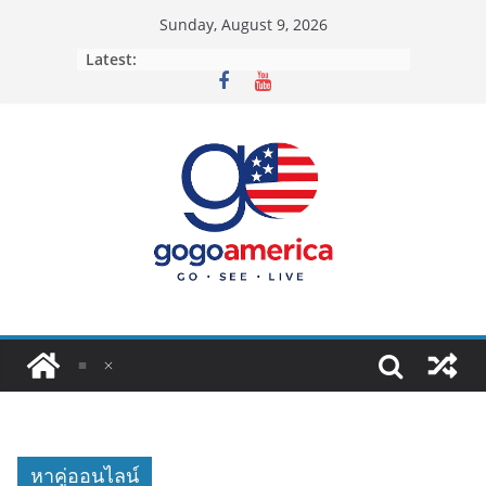
Skip
Sunday, August 9, 2026
to
Latest:
content
หาคู่ออนไลน์