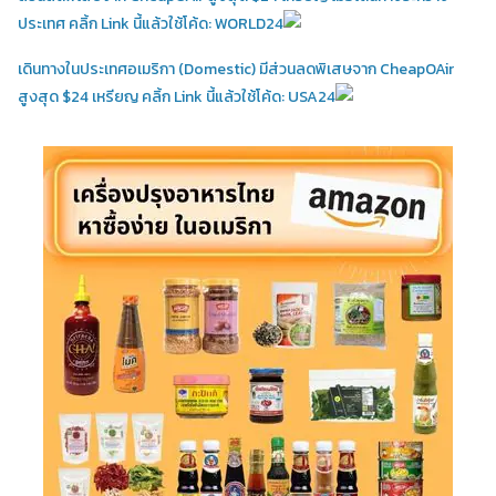
ประเทศ คลิ้ก Link นี้แล้วใช้โค้ด: WORLD24
เดินทางในประเทศอเมริกา (Domestic)
มีส่วนลดพิเสษจาก CheapOAir
สูงสุด $24 เหรียญ คลิ้ก Link นี้แล้วใช้โค้ด: USA24