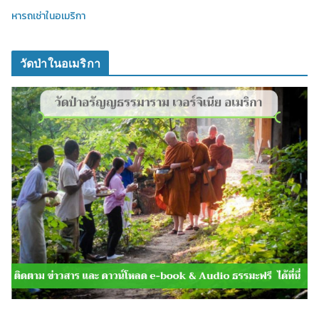
หารถเช่าในอเมริกา
วัดป่าในอเมริกา