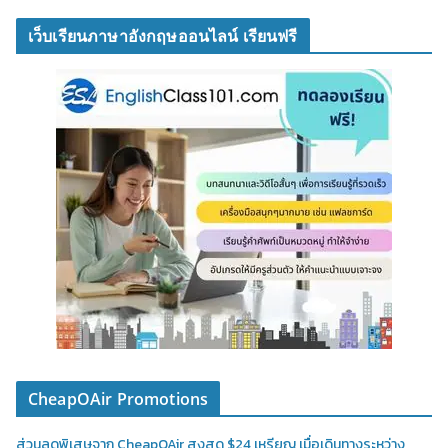
เว็บเรียนภาษาอังกฤษออนไลน์ เรียนฟรี
CheapOAir Promotions
ส่วนลดพิเสษจาก CheapOAir สูงสุด $24 เหรียญ เมื่อเดินทางระหว่าง