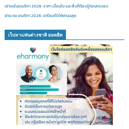
เช่ารถในอเมริกา 2026: ราคา เงื่อนไข และสิ่งที่ต้องรู้ก่อนกดจอง
ผ่าน ตม อเมริกา 2026: เตรียมตัวให้ผ่านฉลุย
เว็บหาแฟนต่างชาติ ยอดฮิต