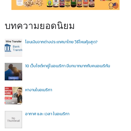
บทความยอดนิยม
โอนเงินจากต่างประเทศมาไทย วิธีไหนคุ้มสุด?
10 เว็บไซต์หาคู่ในอเมริกา มีบทบาทมากกับคนอเมริกัน
หางานในอเมริกา
อากาศ และ เวลา ในอเมริกา