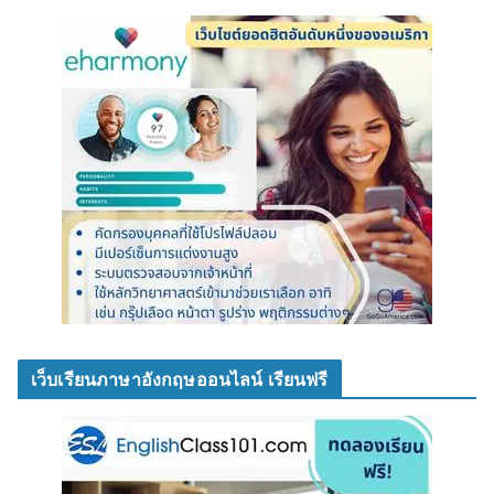
เว็บเรียนภาษาอังกฤษออนไลน์ เรียนฟรี