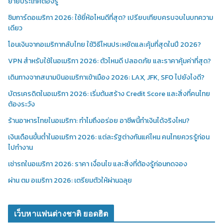
ย้ายประเทศต้องรู้
ซิมการ์ดอเมริกา 2026: ใช้ยี่ห้อไหนดีที่สุด? เปรียบเทียบครบจบในบทความ
เดียว
โอนเงินจากอเมริกากลับไทย ใช้วิธีไหนประหยัดและคุ้มที่สุดในปี 2026?
VPN สำหรับใช้ในอเมริกา 2026: ตัวไหนดี ปลอดภัย และราคาคุ้มค่าที่สุด?
เดินทางจากสนามบินอเมริกาเข้าเมือง 2026: LAX, JFK, SFO ไปยังไงดี?
บัตรเครดิตในอเมริกา 2026: เริ่มต้นสร้าง Credit Score และสิ่งที่คนไทย
ต้องระวัง
ร้านอาหารไทยในอเมริกา: ทำไมถึงอร่อย อาชีพนี้ทำเงินได้จริงไหม?
เงินเดือนขั้นต่ำในอเมริกา 2026: แต่ละรัฐต่างกันแค่ไหน คนไทยควรรู้ก่อน
ไปทำงาน
เช่ารถในอเมริกา 2026: ราคา เงื่อนไข และสิ่งที่ต้องรู้ก่อนกดจอง
ผ่าน ตม อเมริกา 2026: เตรียมตัวให้ผ่านฉลุย
เว็บหาแฟนต่างชาติ ยอดฮิต