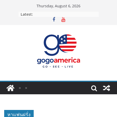
Skip
Thursday, August 6, 2026
to
Latest:
content
หาแฟนฝรั่ง