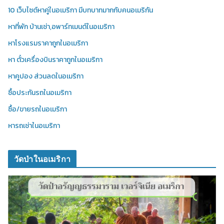
10 เว็บไซต์หาคู่ในอเมริกา มีบทบาทมากกับคนอเมริกัน
หาที่พัก บ้านเช่า,อพาร์ทเมนต์ในอเมริกา
หาโรงแรมราคาถูกในอเมริกา
หา ตั๋วเครื่องบินราคาถูกในอเมริกา
หาคูปอง ส่วนลดในอเมริกา
ซื้อประกันรถในอเมริกา
ซื้อ/ขายรถในอเมริกา
หารถเช่าในอเมริกา
วัดป่าในอเมริกา