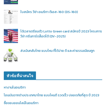
ใบสมัคร วีซ่า อเมริกา ดีเอส-160 (DS-160)
ได้เวลาเตรียมตัว Lotto Green card สมัครปี 2023 โครงการ
วีซ่า กรีนการ์ดล็อตโต้ (DV-2025)
ส่งเงินกลับไทย แบบไหน ที่ได้ง่าย ดี และค่าธรรมเนียมถูก
หัวข้อที่น่าสนใจ
หางานในอเมริกา
โอนเงินจากต่างประเทศมาไทย แบบไหนดี รวดเร็ว ปลอดภัยที่สุด ปี 2023
ซื้อของออนไลน์ในอเมริกา