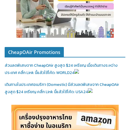
CheapOAir Promotions
ส่วนลดพิเสษจาก CheapOAir สูงสุด $24 เหรียญ เมื่อเดินทางระหว่าง
ประเทศ คลิ้ก Link นี้แล้วใช้โค้ด: WORLD24
เดินทางในประเทศอเมริกา (Domestic)
มีส่วนลดพิเสษจาก CheapOAir
สูงสุด $24 เหรียญ คลิ้ก Link นี้แล้วใช้โค้ด: USA24