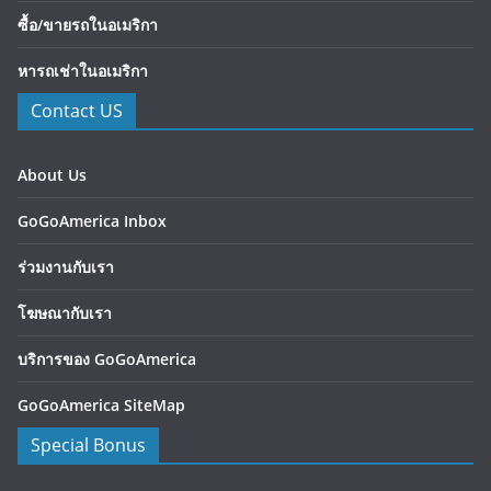
ซื้อ/ขายรถในอเมริกา
หารถเช่าในอเมริกา
Contact US
About Us
GoGoAmerica Inbox
ร่วมงานกับเรา
โฆษณากับเรา
บริการของ GoGoAmerica
GoGoAmerica SiteMap
Special Bonus