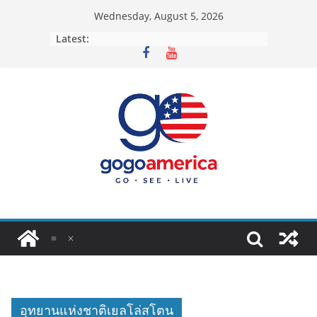
Skip
Wednesday, August 5, 2026
to
Latest:
content
อุทยานแห่งชาติเยลโล่สโตน