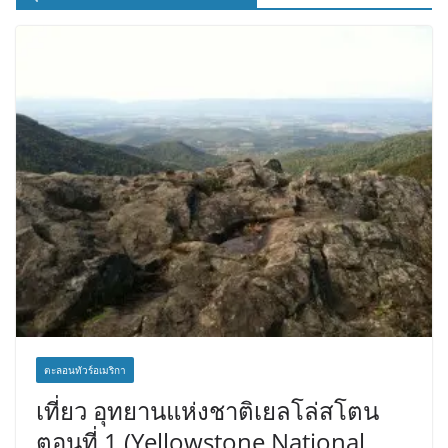
ตะลอนทัวร์อเมริกา
เที่ยว อุทยานแห่งชาติเยลโล่สโตน
ตอนที่ 1 (Yellowstone National