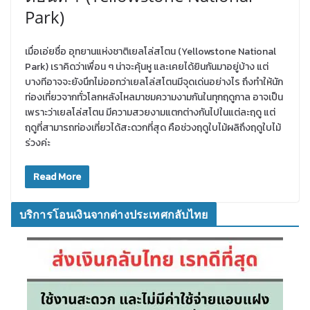
Park)
เมื่อเอ่ยชื่อ อุทยานแห่งชาติเยลโล่สโตน (Yellowstone National
Park) เราคิดว่าเพื่อน ๆ น่าจะคุ้นหู และเคยได้ยินกันมาอยู่บ้าง แต่
บางทีอาจจะยังนึกไม่ออกว่าเยลโล่สโตนมีจุดเด่นอย่างไร ถึงทำให้นัก
ท่องเที่ยวจากทั่วโลกหลังไหลมาชมความงามกันในทุกฤดูกาล อาจเป็น
เพราะว่าเยลโล่สโตน มีความสวยงามแตกต่างกันไปในแต่ละฤดู แต่
ฤดูที่สามารถท่องเที่ยวได้สะดวกที่สุด คือช่วงฤดูใบไม้ผลิถึงฤดูใบไม้
ร่วงค่ะ
Read More
บริการโอนเงินจากต่างประเทศกลับไทย