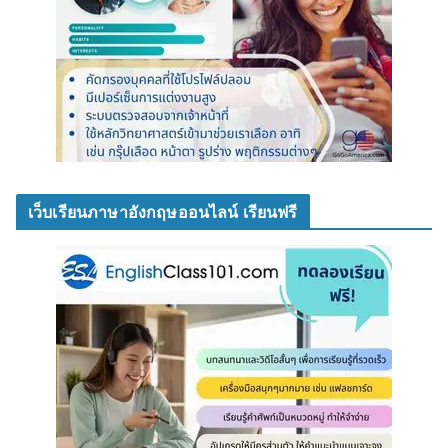
เว็บเรียนภาษาอังกฤษออนไลน์ เรียนฟรี