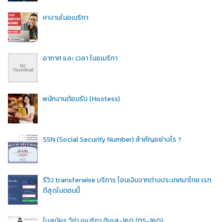
หางานในอเมริกา
อากาศ และ เวลา ในอเมริกา
พนักงานต้อนรับ (Hostess)
SSN (Social Security Number) สำคัญอย่างไร ?
รีวิว transferwise บริการ โอนเงินจากต่างประเทศมาไทย เรท
ดีสุดในตอนนี้
ใบสมัคร วีซ่า อเมริกา ดีเอส-160 (DS-160)