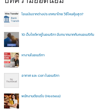
โอนเงินจากต่างประเทศมาไทย วิธีไหนคุ้มสุด?
10 เว็บไซต์หาคู่ในอเมริกา มีบทบาทมากกับคนอเมริกัน
หางานในอเมริกา
อากาศ และ เวลา ในอเมริกา
พนักงานต้อนรับ (Hostess)