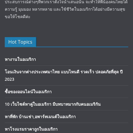
ประสบการณ์ต่างๆที่พวกเราตั้งใจนำเสนอนั้น จะทำให้พี่น้องคนไทยได้
ความรู้ มุมมอง หลากหลาย และใช้ชีวิตในอเมริกาได้อย่างมีความสุข
ขอให้โชคดีค่ะ
Hot Topics
หางานในอเมริกา
โอนเงินจากต่างประเทศมาไทย แบบไหนดี รวดเร็ว ปลอดภัยที่สุด ปี
2023
ซื้อของออนไลน์ในอเมริกา
10 เว็บไซต์หาคู่ในอเมริกา มีบทบาทมากกับคนอเมริกัน
หาที่พัก บ้านเช่า,อพาร์ทเมนต์ในอเมริกา
หาโรงแรมราคาถูกในอเมริกา