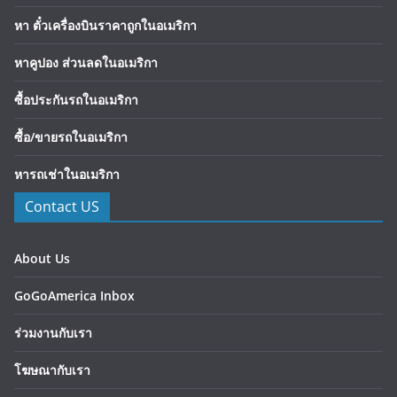
หา ตั๋วเครื่องบินราคาถูกในอเมริกา
หาคูปอง ส่วนลดในอเมริกา
ซื้อประกันรถในอเมริกา
ซื้อ/ขายรถในอเมริกา
หารถเช่าในอเมริกา
Contact US
About Us
GoGoAmerica Inbox
ร่วมงานกับเรา
โฆษณากับเรา