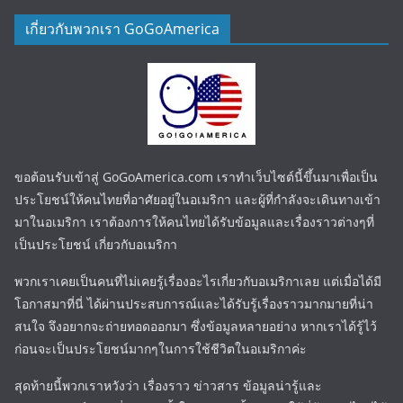
เกี่ยวกับพวกเรา GoGoAmerica
ขอต้อนรับเข้าสู่ GoGoAmerica.com เราทำเว็บไซต์นี้ขึ้นมาเพื่อเป็น
ประโยชน์ให้คนไทยที่อาศัยอยู่ในอเมริกา และผู้ที่กำลังจะเดินทางเข้า
มาในอเมริกา เราต้องการให้คนไทยได้รับข้อมูลและเรื่องราวต่างๆที่
เป็นประโยชน์ เกี่ยวกับอเมริกา
พวกเราเคยเป็นคนที่ไม่เคยรู้เรื่องอะไรเกี่ยวกับอเมริกาเลย แต่เมื่อได้มี
โอกาสมาที่นี่ ได้ผ่านประสบการณ์และได้รับรู้เรื่องราวมากมายที่น่า
สนใจ จึงอยากจะถ่ายทอดออกมา ซึ่งข้อมูลหลายอย่าง หากเราได้รู้ไว้
ก่อนจะเป็นประโยชน์มากๆในการใช้ชีวิตในอเมริกาค่ะ
สุดท้ายนี้พวกเราหวังว่า เรื่องราว ข่าวสาร ข้อมูลน่ารู้และ