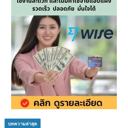
บทความล่าสุด