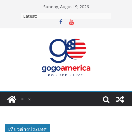
Skip
Sunday, August 9, 2026
to
Latest:
content
เที่ยวต่างประเทศ