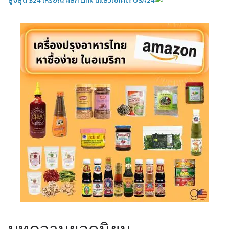
สูงสุด $24 เหรียญ คลิ้ก Link นี้แล้วใช้โค้ด: USA24
บทความยอดนิยม