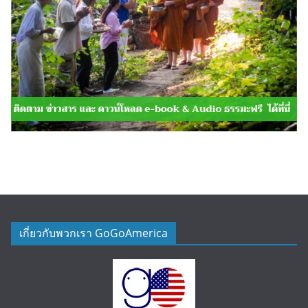
เกี่ยวกับพวกเรา GoGoAmerica