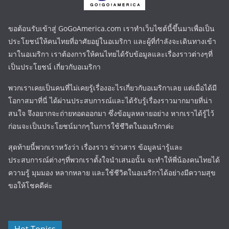
ขอต้อนรับเข้าสู่ GoGoAmerica.com เราทำเว็บไซต์นี้ขึ้นมาเพื่อเป็น
ประโยชน์ให้คนไทยที่อาศัยอยู่ในอเมริกา และผู้ที่กำลังจะเดินทางเข้า
มาในอเมริกา เราต้องการให้คนไทยได้รับข้อมูลและเรื่องราวต่างๆที่
เป็นประโยชน์ เกี่ยวกับอเมริกา
พวกเราเคยเป็นคนที่ไม่เคยรู้เรื่องอะไรเกี่ยวกับอเมริกาเลย แต่เมื่อได้มี
โอกาสมาที่นี่ ได้ผ่านประสบการณ์และได้รับรู้เรื่องราวมากมายที่น่า
สนใจ จึงอยากจะถ่ายทอดออกมา ซึ่งข้อมูลหลายอย่าง หากเราได้รู้ไว้
ก่อนจะเป็นประโยชน์มากๆในการใช้ชีวิตในอเมริกาค่ะ
สุดท้ายนี้พวกเราหวังว่า เรื่องราว ข่าวสาร ข้อมูลน่ารู้และ
ประสบการณ์ต่างๆที่พวกเราตั้งใจนำเสนอนั้น จะทำให้พี่น้องคนไทยได้
ความรู้ มุมมอง หลากหลาย และใช้ชีวิตในอเมริกาได้อย่างมีความสุข
ขอให้โชคดีค่ะ
Hot Topics