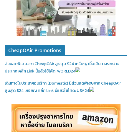
CheapOAir Promotions
ส่วนลดพิเสษจาก CheapOAir สูงสุด $24 เหรียญ เมื่อเดินทางระหว่าง
ประเทศ คลิ้ก Link นี้แล้วใช้โค้ด: WORLD24
เดินทางในประเทศอเมริกา (Domestic)
มีส่วนลดพิเสษจาก CheapOAir
สูงสุด $24 เหรียญ คลิ้ก Link นี้แล้วใช้โค้ด: USA24