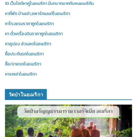
10 เว็บไซต์หาคู่ในอเมริกา มีบทบาทมากกับคนอเมริกัน
หาที่พัก บ้านเช่า,อพาร์ทเมนต์ในอเมริกา
หาโรงแรมราคาถูกในอเมริกา
หา ตั๋วเครื่องบินราคาถูกในอเมริกา
หาคูปอง ส่วนลดในอเมริกา
ซื้อประกันรถในอเมริกา
ซื้อ/ขายรถในอเมริกา
หารถเช่าในอเมริกา
วัดป่าในอเมริกา