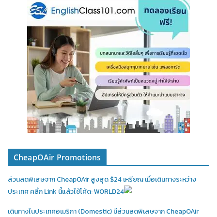
CheapOAir Promotions
ส่วนลดพิเสษจาก CheapOAir สูงสุด $24 เหรียญ เมื่อเดินทางระหว่าง
ประเทศ คลิ้ก Link นี้แล้วใช้โค้ด: WORLD24
เดินทางในประเทศอเมริกา (Domestic)
มีส่วนลดพิเสษจาก CheapOAir