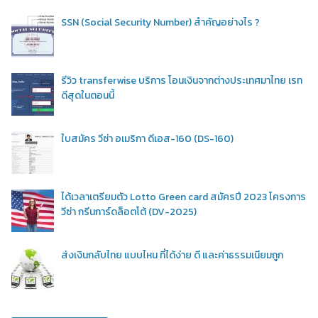
SSN (Social Security Number) สำคัญอย่างไร ?
รีวิว transferwise บริการ โอนเงินจากต่างประเทศมาไทย เรท
ดีสุดในตอนนี้
ใบสมัคร วีซ่า อเมริกา ดีเอส-160 (DS-160)
ได้เวลาเตรียมตัว Lotto Green card สมัครปี 2023 โครงการ
วีซ่า กรีนการ์ดล็อตโต้ (DV-2025)
ส่งเงินกลับไทย แบบไหน ที่ได้ง่าย ดี และค่าธรรมเนียมถูก