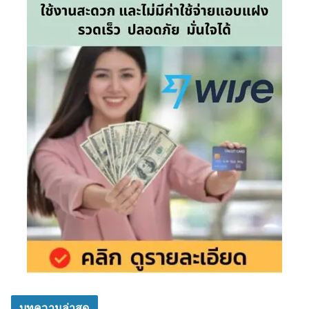
บทความล่าสุด