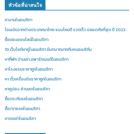
หัวข้อที่น่าสนใจ
หางานในอเมริกา
โอนเงินจากต่างประเทศมาไทย แบบไหนดี รวดเร็ว ปลอดภัยที่สุด ปี 2023
ซื้อของออนไลน์ในอเมริกา
10 เว็บไซต์หาคู่ในอเมริกา มีบทบาทมากกับคนอเมริกัน
หาที่พัก บ้านเช่า,อพาร์ทเมนต์ในอเมริกา
หาโรงแรมราคาถูกในอเมริกา
หา ตั๋วเครื่องบินราคาถูกในอเมริกา
หาคูปอง ส่วนลดในอเมริกา
ซื้อประกันรถในอเมริกา
ซื้อ/ขายรถในอเมริกา
หารถเช่าในอเมริกา