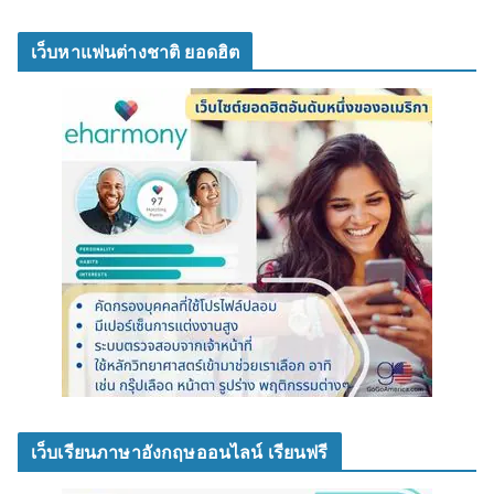
เว็บหาแฟนต่างชาติ ยอดฮิต
เว็บเรียนภาษาอังกฤษออนไลน์ เรียนฟรี