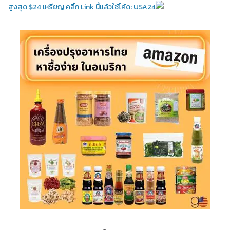
สูงสุด $24 เหรียญ คลิ้ก Link นี้แล้วใช้โค้ด: USA24