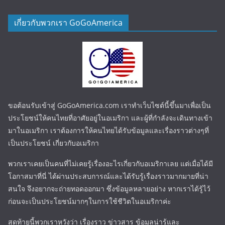
เกี่ยวกับพวกเรา GoGoAmerica
ขอต้อนรับเข้าสู่ GoGoAmerica.com เราทำเว็บไซต์นี้ขึ้นมาเพื่อเป็น
ประโยชน์ให้คนไทยที่อาศัยอยู่ในอเมริกา และผู้ที่กำลังจะเดินทางเข้า
มาในอเมริกา เราต้องการให้คนไทยได้รับข้อมูลและเรื่องราวต่างๆที่
เป็นประโยชน์ เกี่ยวกับอเมริกา
พวกเราเคยเป็นคนที่ไม่เคยรู้เรื่องอะไรเกี่ยวกับอเมริกาเลย แต่เมื่อได้มี
โอกาสมาที่นี่ ได้ผ่านประสบการณ์และได้รับรู้เรื่องราวมากมายที่น่า
สนใจ จึงอยากจะถ่ายทอดออกมา ซึ่งข้อมูลหลายอย่าง หากเราได้รู้ไว้
ก่อนจะเป็นประโยชน์มากๆในการใช้ชีวิตในอเมริกาค่ะ
สุดท้ายนี้พวกเราหวังว่า เรื่องราว ข่าวสาร ข้อมูลน่ารู้และ