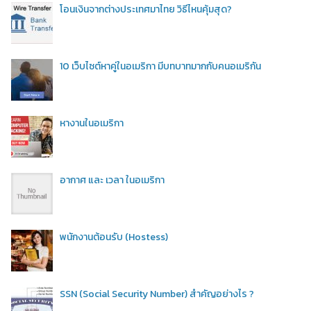
โอนเงินจากต่างประเทศมาไทย วิธีไหนคุ้มสุด?
10 เว็บไซต์หาคู่ในอเมริกา มีบทบาทมากกับคนอเมริกัน
หางานในอเมริกา
อากาศ และ เวลา ในอเมริกา
พนักงานต้อนรับ (Hostess)
SSN (Social Security Number) สำคัญอย่างไร ?