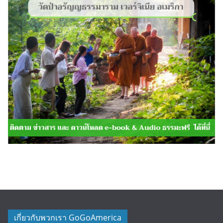
เกี่ยวกับพวกเรา GoGoAmerica