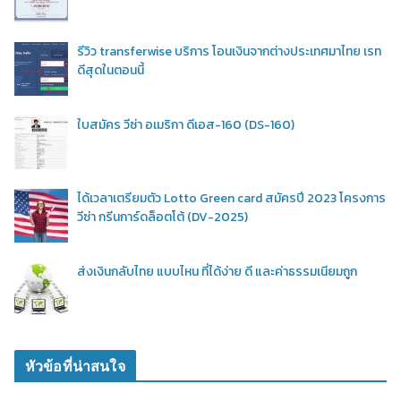
รีวิว transferwise บริการ โอนเงินจากต่างประเทศมาไทย เรท
ดีสุดในตอนนี้
ใบสมัคร วีซ่า อเมริกา ดีเอส-160 (DS-160)
ได้เวลาเตรียมตัว Lotto Green card สมัครปี 2023 โครงการ
วีซ่า กรีนการ์ดล็อตโต้ (DV-2025)
ส่งเงินกลับไทย แบบไหน ที่ได้ง่าย ดี และค่าธรรมเนียมถูก
หัวข้อที่น่าสนใจ