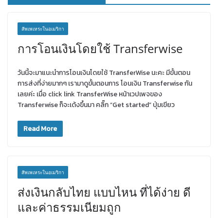
สัพเพเหระในอเมริกา
การโอนเงินโดยใช้ Transferwise
วันนี้จะมาแนะนำการโอนเงินโดยใช้ TransferWise นะคะ มีขั้นตอน
การส่งที่ง่ายมากๆ เรามาดูขั้นตอนการ โอนเงิน Transferwise กัน
เลยค่ะ เมื่อ click link TransferWise หน้าเวปเพจของ
Transferwise ก็จะเด้งขึ้นมา คลิ๊ก “Get started” ปุ่มเขียว
Read More
สัพเพเหระในอเมริกา
ส่งเงินกลับไทย แบบไหน ที่ได้ง่าย ดี
และค่าธรรมเนียมถูก