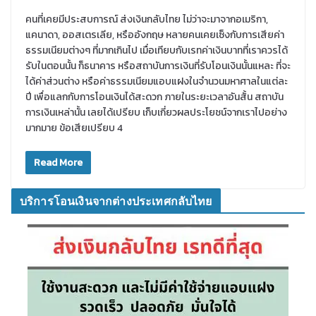
คนที่เคยมีประสบการณ์ ส่งเงินกลับไทย ไม่ว่าจะมาจากอเมริกา,
แคนาดา, ออสเตรเลีย, หรืออังกฤษ หลายคนเคยเซ็งกับการเสียค่า
ธรรมเนียมต่างๆ ที่มากเกินไป เมื่อเทียบกับเรทค่าเงินบาทที่เราควรได้
รับในตอนนั้น ก็ธนาคาร หรือสถาบันการเงินที่รับโอนเงินนั้นแหละ ที่จะ
ได้ค่าส่วนต่าง หรือค่าธรรมเนียมแอบแฝงในจำนวนมหาศาลในแต่ละ
ปี เพื่อแลกกับการโอนเงินได้สะดวก ภายในระยะเวลาอันสั้น สถาบัน
การเงินเหล่านั้น เลยได้เปรียบ เก็บเกี่ยวผลประโยชน์จากเราไปอย่าง
มากมาย ข้อเสียเปรียบ 4
Read More
บริการโอนเงินจากต่างประเทศกลับไทย