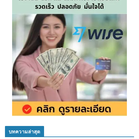
บทความล่าสุด