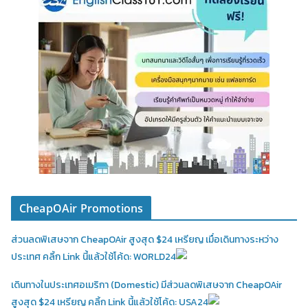
CheapOAir Promotions
ส่วนลดพิเสษจาก CheapOAir สูงสุด $24 เหรียญ เมื่อเดินทางระหว่าง
ประเทศ คลิ้ก Link นี้แล้วใช้โค้ด: WORLD24
เดินทางในประเทศอเมริกา (Domestic)
มีส่วนลดพิเสษจาก CheapOAir
สูงสุด $24 เหรียญ คลิ้ก Link นี้แล้วใช้โค้ด: USA24