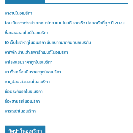
หางานในอเมริกา
โอนเงินจากต่างประเทศมาไทย แบบไหนดี รวดเร็ว ปลอดภัยที่สุด ปี 2023
ซื้อของออนไลน์ในอเมริกา
10 เว็บไซต์หาคู่ในอเมริกา มีบทบาทมากกับคนอเมริกัน
หาที่พัก บ้านเช่า,อพาร์ทเมนต์ในอเมริกา
หาโรงแรมราคาถูกในอเมริกา
หา ตั๋วเครื่องบินราคาถูกในอเมริกา
หาคูปอง ส่วนลดในอเมริกา
ซื้อประกันรถในอเมริกา
ซื้อ/ขายรถในอเมริกา
หารถเช่าในอเมริกา
วัดป่าในอเมริกา