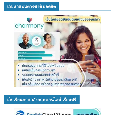
เว็บหาแฟนต่างชาติ ยอดฮิต
เว็บเรียนภาษาอังกฤษออนไลน์ เรียนฟรี