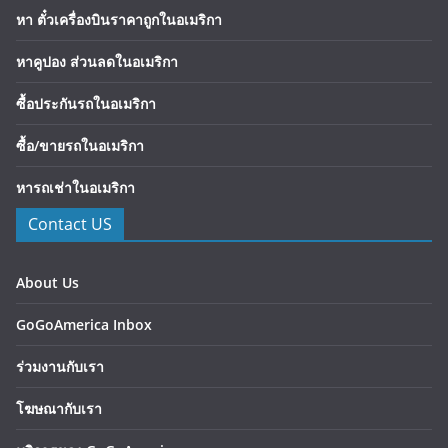
หา ตั๋วเครื่องบินราคาถูกในอเมริกา
หาคูปอง ส่วนลดในอเมริกา
ซื้อประกันรถในอเมริกา
ซื้อ/ขายรถในอเมริกา
หารถเช่าในอเมริกา
Contact US
About Us
GoGoAmerica Inbox
ร่วมงานกับเรา
โฆษณากับเรา