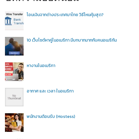
โอนเงินจากต่างประเทศมาไทย วิธีไหนคุ้มสุด?
10 เว็บไซต์หาคู่ในอเมริกา มีบทบาทมากกับคนอเมริกัน
หางานในอเมริกา
อากาศ และ เวลา ในอเมริกา
พนักงานต้อนรับ (Hostess)