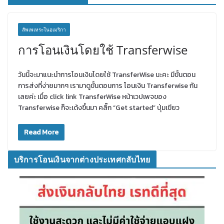
สัพเพเหระในอเมริกา
การโอนเงินโดยใช้ Transferwise
วันนี้จะมาแนะนำการโอนเงินโดยใช้ TransferWise นะคะ มีขั้นตอน
การส่งที่ง่ายมากๆ เรามาดูขั้นตอนการ โอนเงิน Transferwise กัน
เลยค่ะ เมื่อ click link TransferWise หน้าเวปเพจของ
Transferwise ก็จะเด้งขึ้นมา คลิ๊ก “Get started” ปุ่มเขียว
Read More
บริการโอนเงินจากต่างประเทศกลับไทย