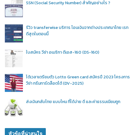
SSN (Social Security Number) สำคัญอย่างไร ?
รีวิว transferwise บริการ โอนเงินจากต่างประเทศมาไทย เรท
ดีสุดในตอนนี้
ใบสมัคร วีซ่า อเมริกา ดีเอส-160 (DS-160)
ได้เวลาเตรียมตัว Lotto Green card สมัครปี 2023 โครงการ
วีซ่า กรีนการ์ดล็อตโต้ (DV-2025)
ส่งเงินกลับไทย แบบไหน ที่ได้ง่าย ดี และค่าธรรมเนียมถูก
หัวข้อที่น่าสนใจ