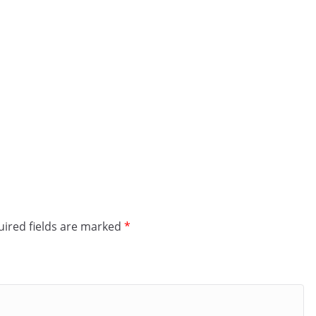
ired fields are marked
*