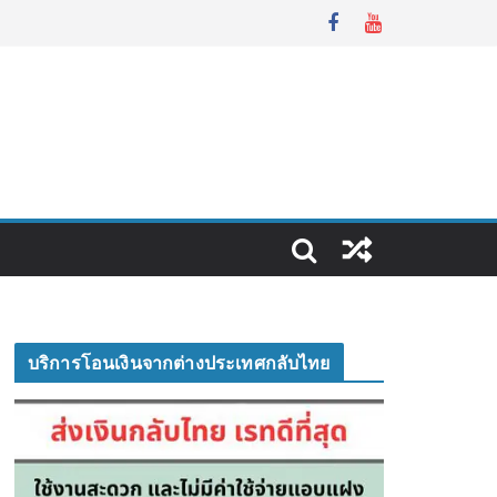
บริการโอนเงินจากต่างประเทศกลับไทย