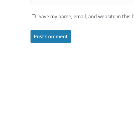
Save my name, email, and website in this 