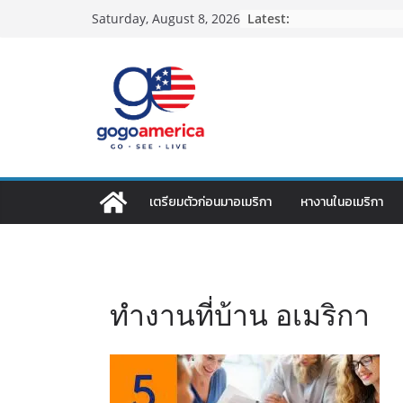
Skip
Latest:
Saturday, August 8, 2026
to
content
เตรียมตัวก่อนมาอเมริกา
หางานในอเมริกา
ทำงานที่บ้าน อเมริกา