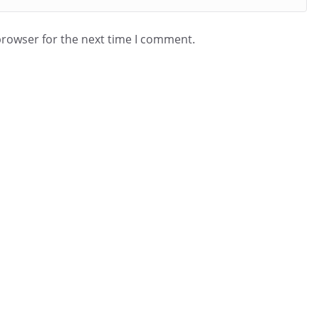
browser for the next time I comment.