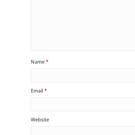
Name
*
Email
*
Website