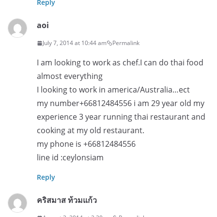
Reply
aoi
July 7, 2014 at 10:44 am
Permalink
I am looking to work as chef.I can do thai food
almost everything
I looking to work in america/Australia…ect
my number+66812484556 i am 29 year old my
experience 3 year running thai restaurant and
cooking at my old restaurant.
my phone is +66812484556
line id :ceylonsiam
Reply
คริสมาส ท้วมแก้ว