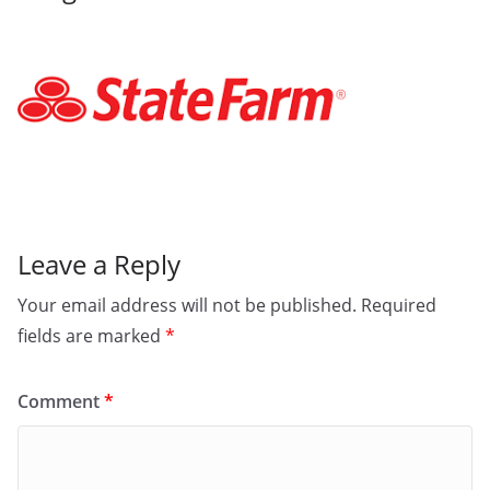
Leave a Reply
Your email address will not be published.
Required
fields are marked
*
Comment
*