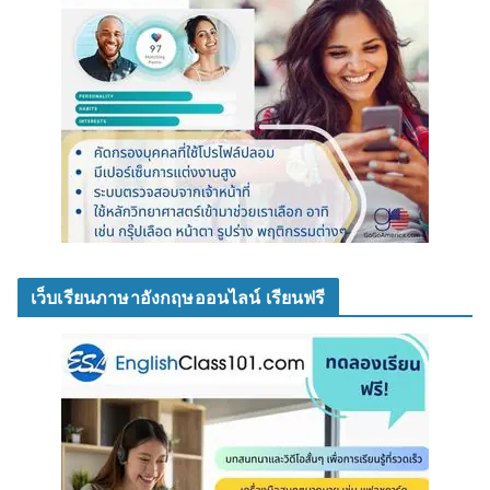
เว็บเรียนภาษาอังกฤษออนไลน์ เรียนฟรี