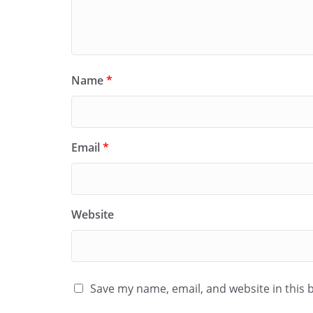
Name
*
Email
*
Website
Save my name, email, and website in this 