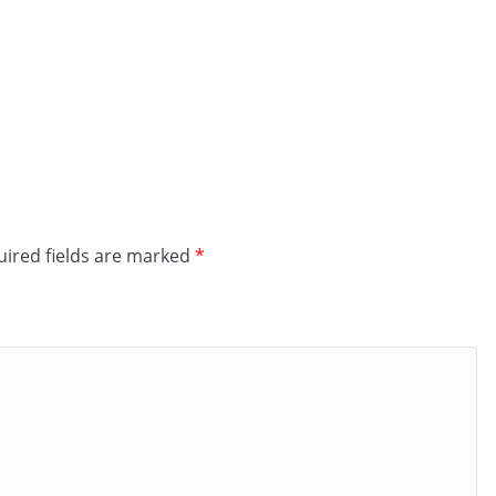
ired fields are marked
*