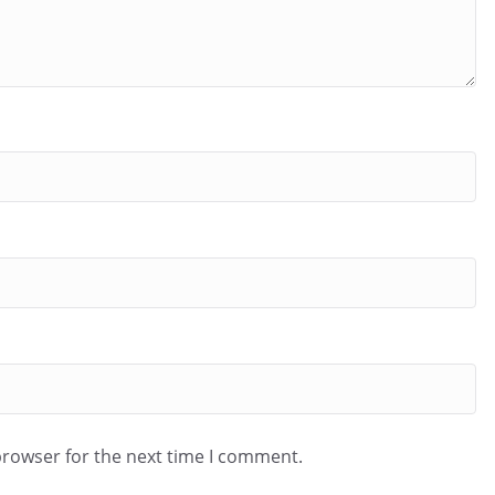
browser for the next time I comment.