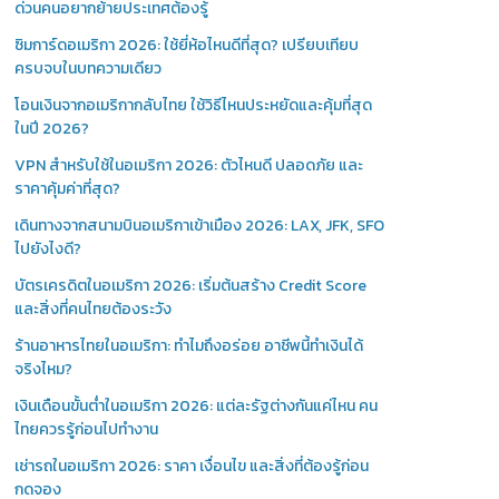
ด่วนคนอยากย้ายประเทศต้องรู้
ซิมการ์ดอเมริกา 2026: ใช้ยี่ห้อไหนดีที่สุด? เปรียบเทียบ
ครบจบในบทความเดียว
โอนเงินจากอเมริกากลับไทย ใช้วิธีไหนประหยัดและคุ้มที่สุด
ในปี 2026?
VPN สำหรับใช้ในอเมริกา 2026: ตัวไหนดี ปลอดภัย และ
ราคาคุ้มค่าที่สุด?
เดินทางจากสนามบินอเมริกาเข้าเมือง 2026: LAX, JFK, SFO
ไปยังไงดี?
บัตรเครดิตในอเมริกา 2026: เริ่มต้นสร้าง Credit Score
และสิ่งที่คนไทยต้องระวัง
ร้านอาหารไทยในอเมริกา: ทำไมถึงอร่อย อาชีพนี้ทำเงินได้
จริงไหม?
เงินเดือนขั้นต่ำในอเมริกา 2026: แต่ละรัฐต่างกันแค่ไหน คน
ไทยควรรู้ก่อนไปทำงาน
เช่ารถในอเมริกา 2026: ราคา เงื่อนไข และสิ่งที่ต้องรู้ก่อน
กดจอง