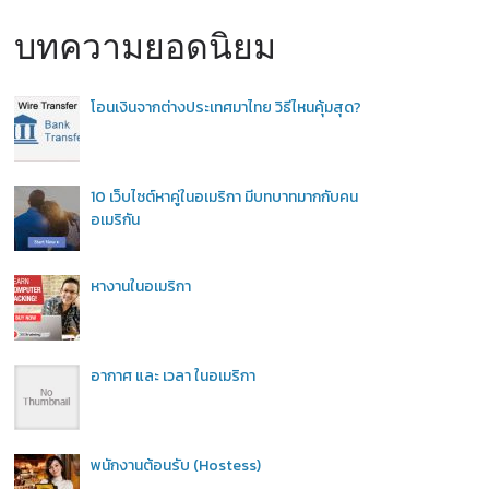
บทความยอดนิยม
โอนเงินจากต่างประเทศมาไทย วิธีไหนคุ้มสุด?
10 เว็บไซต์หาคู่ในอเมริกา มีบทบาทมากกับคน
อเมริกัน
หางานในอเมริกา
อากาศ และ เวลา ในอเมริกา
พนักงานต้อนรับ (Hostess)