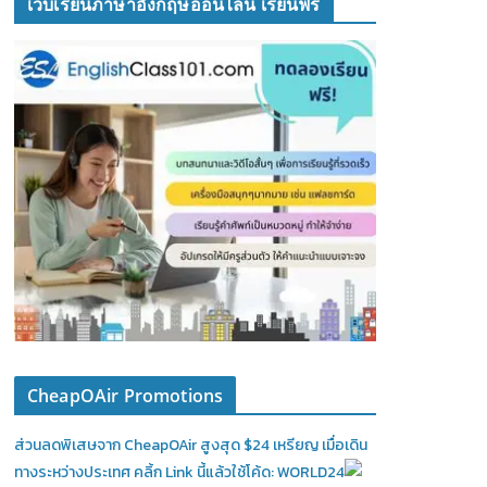
เว็บเรียนภาษาอังกฤษออนไลน์ เรียนฟรี
CheapOAir Promotions
ส่วนลดพิเสษจาก CheapOAir สูงสุด $24 เหรียญ เมื่อเดิน
ทางระหว่างประเทศ คลิ้ก Link นี้แล้วใช้โค้ด: WORLD24